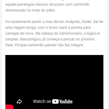
aquele perrengue clássico de posto com caminhão
atravessado no meio do pátio.
Foi exatamente assim o meu dia em Anápolis, Goiás. Saí de
uma viagem longa, com o bruto vazio e pronta para
carregar de novo. Na cabeça do caminhoneiro, a lógica é
simples: descarregou, já começa a pensar no próximo
frete. Porque caminhão parado não faz milagre.