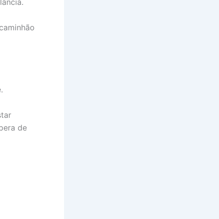
lância.
o caminhão
.
tar
spera de