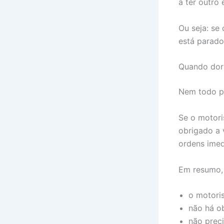
a ter outro
Ou seja: se
está parado
Quando dor
Nem todo pe
Se o motori
obrigado a 
ordens imed
Em resumo,
o motori
não há ob
não prec