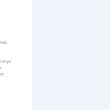
nhão
 carga
o
uer