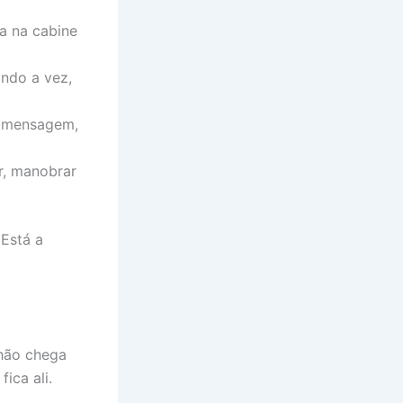
a na cabine
ando a vez,
u mensagem,
r, manobrar
 Está a
nhão chega
ica ali.