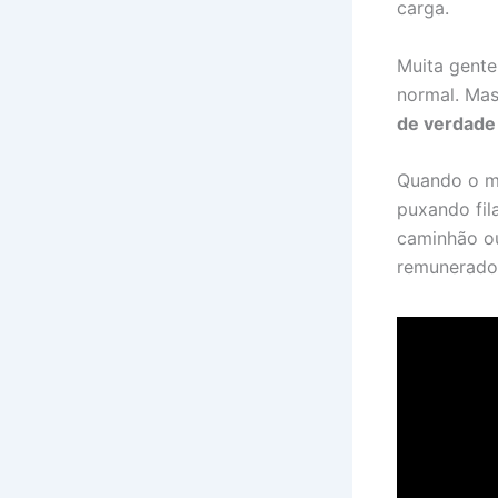
carga.
Muita gente
normal. Mas
de verdade
Quando o mo
puxando fil
caminhão ou
remunerado