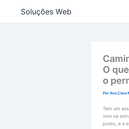
Ir
Soluções Web
para
o
conteúdo
Camin
O que
o per
Por
Ana Clara 
Tem um ass
vive na est
posto, e a 