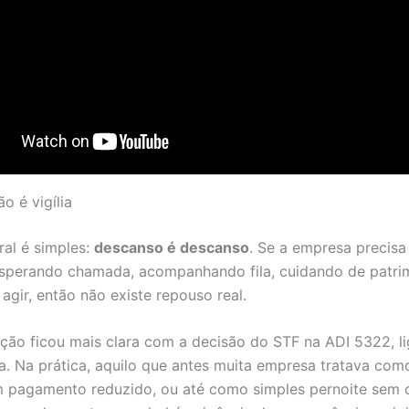
o é vigília
ral é simples:
descanso é descanso
. Se a empresa precis
 esperando chamada, acompanhando fila, cuidando de patri
agir, então não existe repouso real.
ção ficou mais clara com a decisão do STF na ADI 5322, li
a. Na prática, aquilo que antes muita empresa tratava co
 pagamento reduzido, ou até como simples pernoite sem 