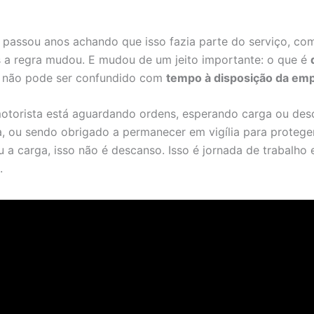
 passou anos achando que isso fazia parte do serviço, co
 a regra mudou. E mudou de um jeito importante: o que é
não pode ser confundido com
tempo à disposição da em
torista está aguardando ordens, esperando carga ou des
a, ou sendo obrigado a permanecer em vigília para protege
 a carga, isso não é descanso. Isso é jornada de trabalho 
.