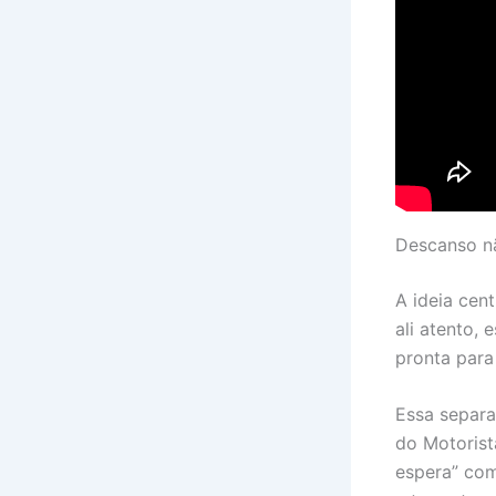
Descanso nã
A ideia cent
ali atento,
pronta para 
Essa separa
do Motorist
espera” com