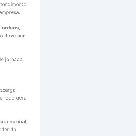
ntendimento
 empresa.
o ordens,
do deve ser
e jornada.
scarga,
eríodo gera
hora normal
,
nder do