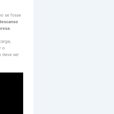
mo se fosse
descanso
presa
.
carga,
r o
e deve ser