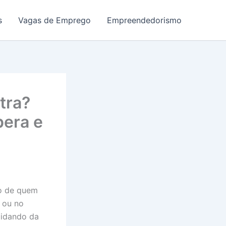
s
Vagas de Emprego
Empreendedorismo
tra?
pera e
o de quem
e ou no
uidando da