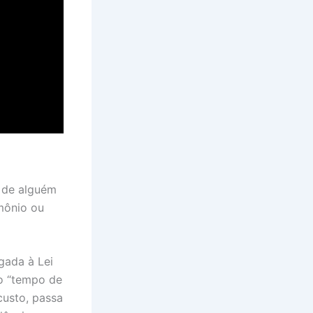
a de alguém
mônio ou
gada à Lei
mo “tempo de
custo, passa