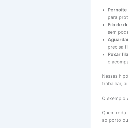
Pernoite 
para pro
Fila de 
sem pode
Aguardar
precisa f
Puxar fil
e acompa
Nessas hipó
trabalhar, 
O exemplo c
Quem roda n
ao porto ou 