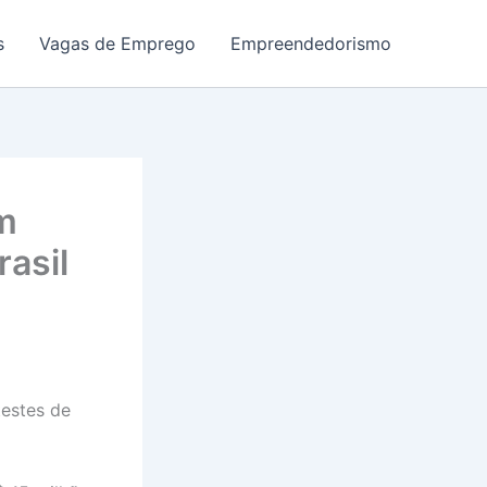
s
Vagas de Emprego
Empreendedorismo
m
asil
testes de