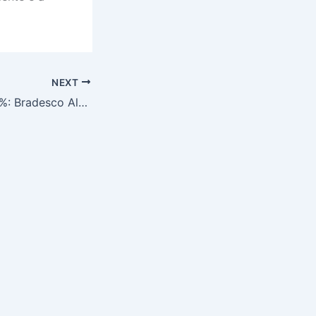
NEXT
Juros Reais de 10%: Bradesco Alerta que Taxa é ‘Proibitiva’ para Empresas e Pessoas no Brasil