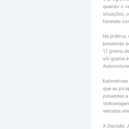
quando o ve
situações, 
fazendo com
Na prática,
poluentes a
1,1 grama d
um grama es
Automotore
Estimativas
que as pica
poluentes a
Volkswagen 
veículos af
A Decisão J