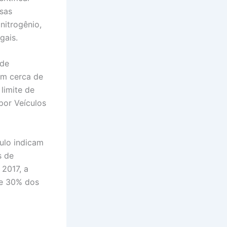
ssas
nitrogênio,
gais.
 de
am cerca de
limite de
por Veículos
ulo indicam
s de
 2017, a
de 30% dos