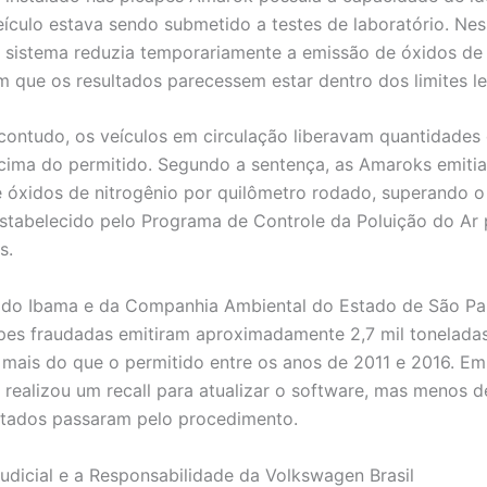
ículo estava sendo submetido a testes de laboratório. Ne
o sistema reduzia temporariamente a emissão de óxidos de 
 que os resultados parecessem estar dentro dos limites le
 contudo, os veículos em circulação liberavam quantidades
cima do permitido. Segundo a sentença, as Amaroks emiti
e óxidos de nitrogênio por quilômetro rodado, superando o 
tabelecido pelo Programa de Controle da Poluição do Ar 
s.
 do Ibama e da Companhia Ambiental do Estado de São Pa
pes fraudadas emitiram aproximadamente 2,7 mil tonelada
 mais do que o permitido entre os anos de 2011 e 2016. Em
realizou um recall para atualizar o software, mas menos 
etados passaram pelo procedimento.
udicial e a Responsabilidade da Volkswagen Brasil