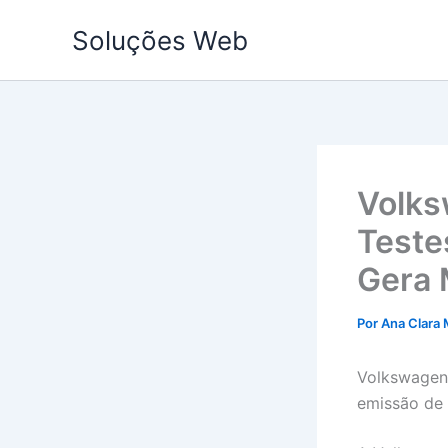
Ir
Soluções Web
para
o
conteúdo
Volks
Teste
Gera 
Por
Ana Clara 
Volkswagen 
emissão de