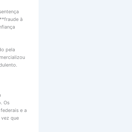
 sentença
**fraude à
nfiança
do pela
mercializou
dulento.
a
o. Os
federais e a
a vez que