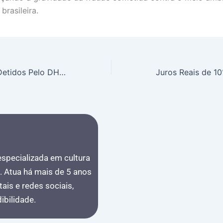
brasileira.
Pais Mexicanos Detidos Pelo DHS Se Reúnem Com Filho Americano Doente Em Últimos Dias De Vida
 especializada em cultura
s. Atua há mais de 5 anos
ais e redes sociais,
bilidade.