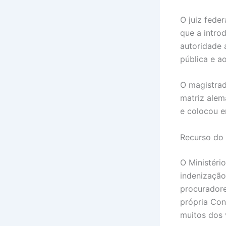
O juiz fede
que a intro
autoridade 
pública e a
O magistrad
matriz alem
e colocou e
Recurso do 
O Ministéri
indenização
procuradore
própria Con
muitos dos 