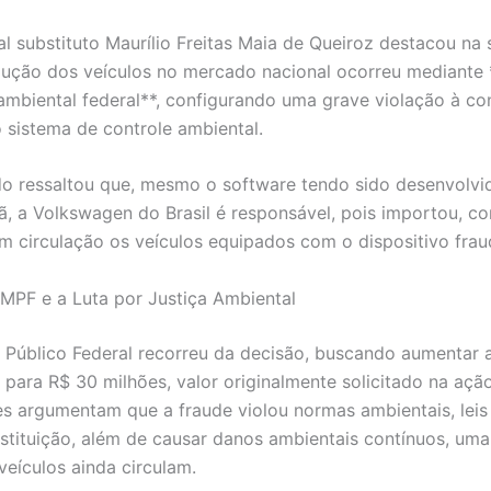
ral substituto Maurílio Freitas Maia de Queiroz destacou na
dução dos veículos no mercado nacional ocorreu mediante 
ambiental federal**, configurando uma grave violação à co
o sistema de controle ambiental.
o ressaltou que, mesmo o software tendo sido desenvolvi
ã, a Volkswagen do Brasil é responsável, pois importou, co
m circulação os veículos equipados com o dispositivo frau
MPF e a Luta por Justiça Ambiental
o Público Federal recorreu da decisão, buscando aumentar 
 para R$ 30 milhões, valor originalmente solicitado na açã
s argumentam que a fraude violou normas ambientais, leis 
stituição, além de causar danos ambientais contínuos, um
veículos ainda circulam.