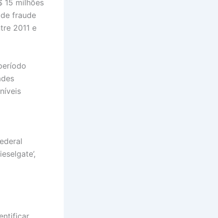
$ 15 milhões
 de fraude
tre 2011 e
período
ades
níveis
ederal
eselgate’,
ntificar