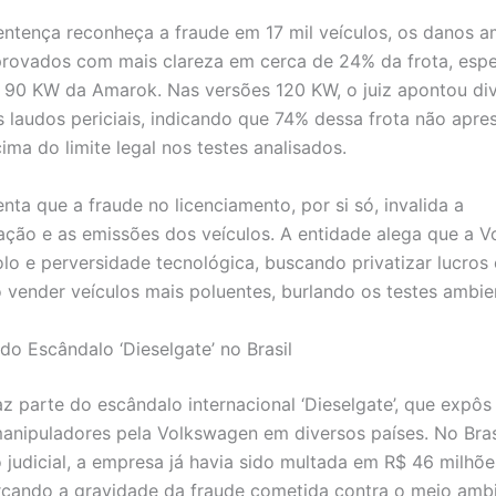
ntença reconheça a fraude em 17 mil veículos, os danos a
rovados com mais clareza em cerca de 24% da frota, espe
 90 KW da Amarok. Nas versões 120 KW, o juiz apontou di
s laudos periciais, indicando que 74% dessa frota não apr
ima do limite legal nos testes analisados.
nta que a fraude no licenciamento, por si só, invalida a
ação e as emissões dos veículos. A entidade alega que a 
lo e perversidade tecnológica, buscando privatizar lucros e
o vender veículos mais poluentes, burlando os testes ambien
do Escândalo ‘Dieselgate’ no Brasil
az parte do escândalo internacional ‘Dieselgate’, que expôs
anipuladores pela Volkswagen em diversos países. No Bras
judicial, a empresa já havia sido multada em R$ 46 milhõe
rçando a gravidade da fraude cometida contra o meio ambi