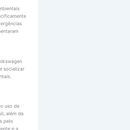
mbientais
cificamente
vergências
esentaram
Volkswagen
 socializar
tais.
 o uso de
il, além da
s pelo
ente e a