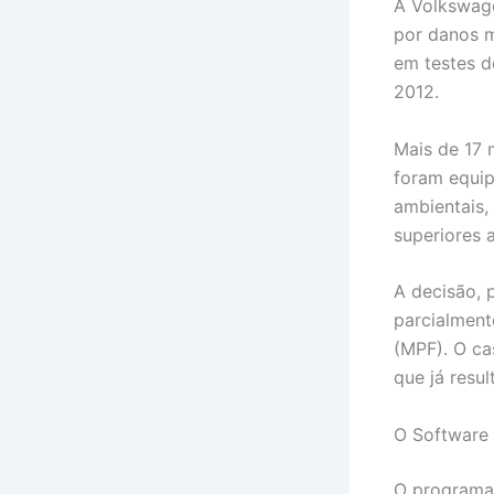
A Volkswage
por danos m
em testes d
2012.
Mais de 17 
foram equip
ambientais,
superiores a
A decisão, 
parcialment
(MPF). O ca
que já resu
O Software 
O programa 