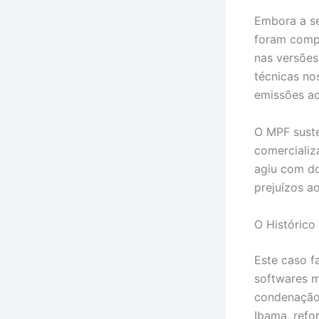
Embora a se
foram comp
nas versões
técnicas no
emissões ac
O MPF suste
comercializ
agiu com do
prejuízos a
O Histórico 
Este caso f
softwares m
condenação 
Ibama, refo