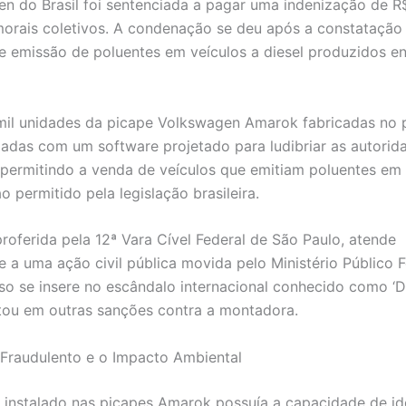
n do Brasil foi sentenciada a pagar uma indenização de R
orais coletivos. A condenação se deu após a constatação
e emissão de poluentes em veículos a diesel produzidos en
mil unidades da picape Volkswagen Amarok fabricadas no 
adas com um software projetado para ludibriar as autorid
 permitindo a venda de veículos que emitiam poluentes em 
o permitido pela legislação brasileira.
proferida pela 12ª Vara Cível Federal de São Paulo, atende
e a uma ação civil pública movida pelo Ministério Público F
so se insere no escândalo internacional conhecido como ‘Di
ltou em outras sanções contra a montadora.
Fraudulento e o Impacto Ambiental
instalado nas picapes Amarok possuía a capacidade de ide