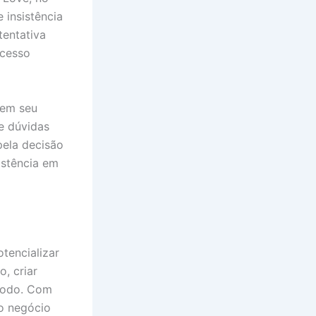
 insistência
tentativa
ocesso
 em seu
e dúvidas
pela decisão
istência em
tencializar
, criar
ríodo. Com
 o negócio