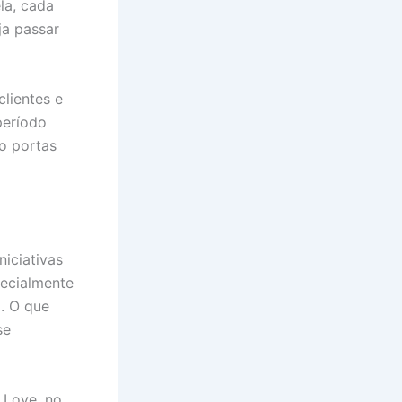
la, cada
ja passar
lientes e
período
o portas
iciativas
ecialmente
. O que
se
 Love, no