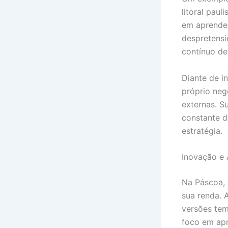
litoral pau
em aprender
despretensi
contínuo de
Diante de i
próprio neg
externas. S
constante d
estratégia.
Inovação e 
Na Páscoa, 
sua renda. 
versões tem
foco em apr