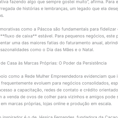
tiva fazendo algo que sempre gostei muito”, afirma. Para e
arregada de histórias e lembranças, um legado que ela dese
s.
orativas como a Páscoa são fundamentais para fidelizar c
 **fluxo de caixa** estável. Para pequenos negócios, este 
entar uma das maiores fatias do faturamento anual, abrind
 sazonalidades como o Dia das Mães e o Natal.
de Casa às Marcas Próprias: O Poder da Persistência
oio como a Rede Mulher Empreendedora evidenciam que in
 frequentemente evoluem para negócios consolidados, esp
cesso a capacitação, redes de contato e crédito orientado
a venda de ovos de colher para vizinhos e amigos pode 
 em marcas próprias, lojas online e produção em escala.
inspirador é o de Jéssica Fernandes, fundadora da Cacao