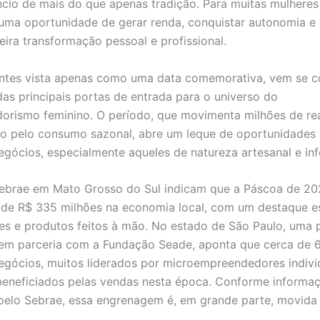
cio de mais do que apenas tradição. Para muitas mulheres 
a uma oportunidade de gerar renda, conquistar autonomia e 
ira transformação pessoal e profissional.
antes vista apenas como uma data comemorativa, vem se c
s principais portas de entrada para o universo do
rismo feminino. O período, que movimenta milhões de re
o pelo consumo sazonal, abre um leque de oportunidades
gócios, especialmente aqueles de natureza artesanal e inf
ebrae em Mato Grosso do Sul indicam que a Páscoa de 2
s de R$ 335 milhões na economia local, com um destaque e
es e produtos feitos à mão. No estado de São Paulo, uma 
em parceria com a Fundação Seade, aponta que cerca de 6
gócios, muitos liderados por microempreendedores individ
eneficiados pelas vendas nesta época. Conforme informa
pelo Sebrae, essa engrenagem é, em grande parte, movida