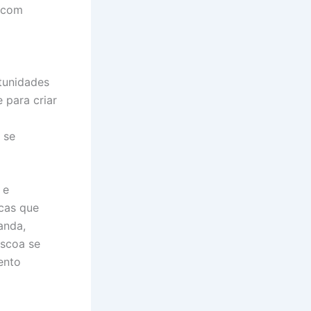
e com
rtunidades
 para criar
a
 se
 e
cas que
anda,
áscoa se
ento