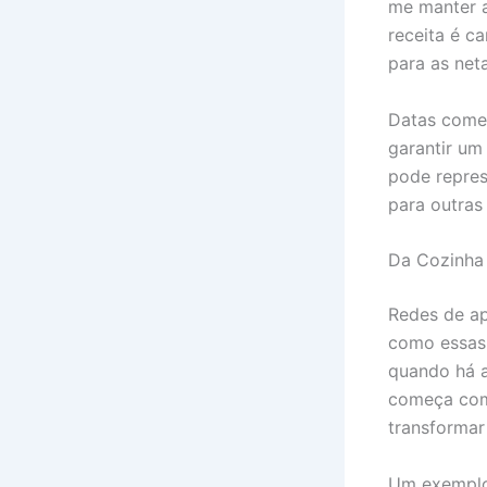
me manter a
receita é c
para as neta
Datas comem
garantir um
pode repres
para outras
Da Cozinha 
Redes de ap
como essas
quando há a
começa com 
transformar
Um exemplo 