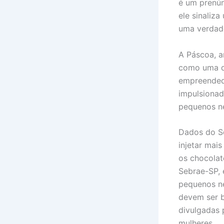
é um prenún
ele sinaliz
uma verdade
A Páscoa, 
como uma da
empreendedo
impulsionad
pequenos ne
Dados do S
injetar mai
os chocolat
Sebrae-SP, 
pequenos ne
devem ser b
divulgadas 
mulheres.