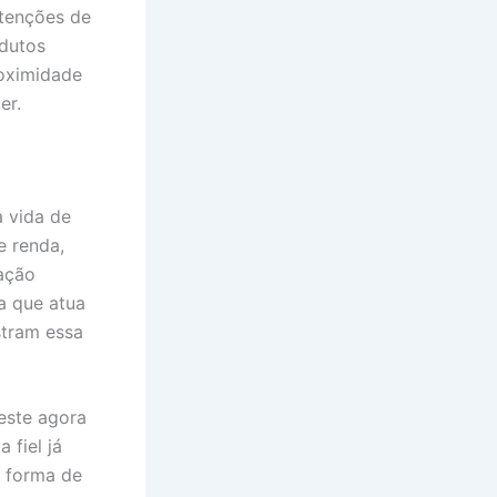
ntenções de
odutos
roximidade
er.
a vida de
e renda,
ação
a que atua
stram essa
este agora
 fiel já
a forma de