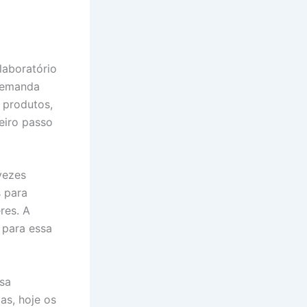
laboratório
 demanda
 produtos,
eiro passo
vezes
s para
res. A
s para essa
sa
as, hoje os