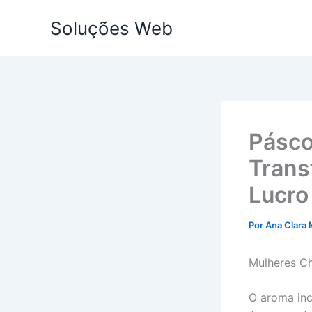
Ir
Soluções Web
para
o
conteúdo
Pásco
Trans
Lucro
Por
Ana Clara 
Mulheres Ch
O aroma inc