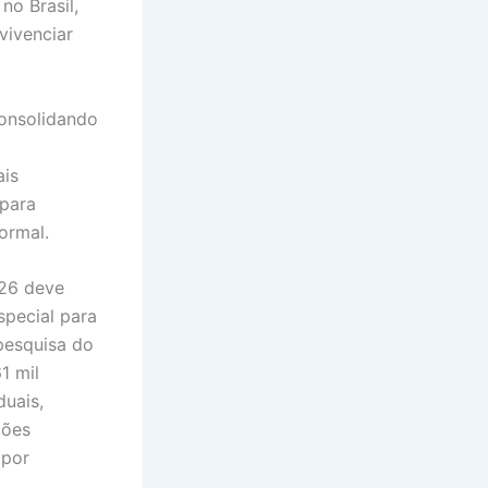
no Brasil,
vivenciar
onsolidando
ais
 para
ormal.
026 deve
special para
pesquisa do
1 mil
uais,
ções
 por