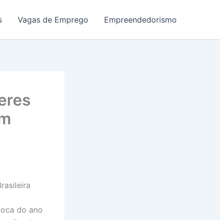
s
Vagas de Emprego
Empreendedorismo
eres
em
asileira
poca do ano