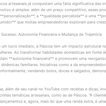
coa artesanais já conquistam uma fatia significativa das i
otivo é simples: além de um preço competitivo, esses pr
**personalização**, a **qualidade percebida** e uma **p
umidor** que muitas empreendedoras exploram para cresc
e Sucesso: Autonomia Financeira e Mudança de Trajetória
 um lucro imediato, a Páscoa tem um impacto estrutural n
lheres. Ao transformar habilidades domésticas em fonte d
istam **autonomia financeira** e promovem uma reorganiz
s dinâmicas familiares. Iniciativas como a da empreendedor
informalmente, vendendo bolos, doces e salgados, demon
ue, além de seu canal no YouTube com receitas e dicas, inv
inhas temáticas artesanais, como as de Páscoa. “A clientela
lançamentos e, agora, mais do que uma renda extra, é um