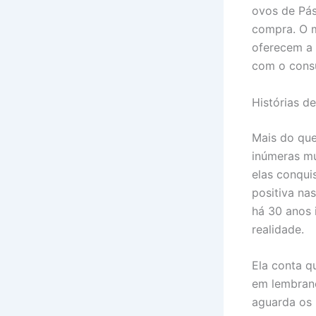
ovos de Pás
compra. O m
oferecem a 
com o cons
Histórias d
Mais do que
inúmeras mu
elas conqu
positiva na
há 30 anos 
realidade.
Ela conta q
em lembranc
aguarda os 