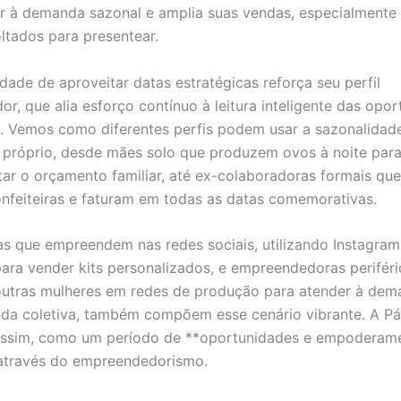
r à demanda sazonal e amplia suas vendas, especialment
ltados para presentear.
dade de aproveitar datas estratégicas reforça seu perfil
r, que alia esforço contínuo à leitura inteligente das opo
 Vemos como diferentes perfis podem usar a sazonalidade
próprio, desde mães solo que produzem ovos à noite par
r o orçamento familiar, até ex-colaboradoras formais que
nfeiteiras e faturam em todas as datas comemorativas.
ias que empreendem nas redes sociais, utilizando Instagram
ra vender kits personalizados, e empreendedoras periféri
utras mulheres em redes de produção para atender à dem
da coletiva, também compõem esse cenário vibrante. A P
 assim, como um período de **oportunidades e empoderam
 através do empreendedorismo.