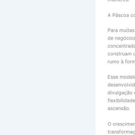
A Páscoa c
Para muitas
de negócios
concentrada
construam u
rumo à for
Esse modelo
desenvolvid
divulgação 
flexibilida
ascensão.
O crescimen
transformaç