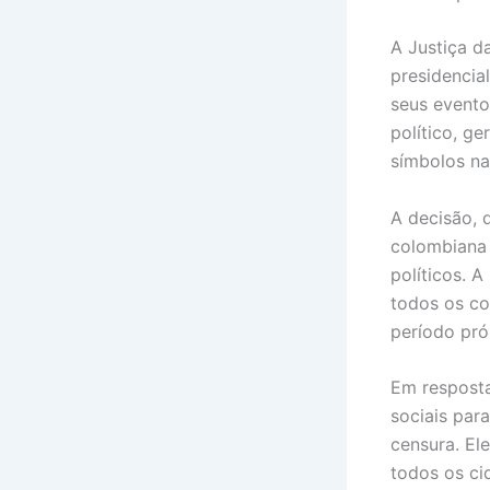
A Justiça d
presidencia
seus evento
político, g
símbolos na
A decisão, 
colombiana 
políticos. 
todos os c
período pr
Em resposta
sociais para
censura. El
todos os ci