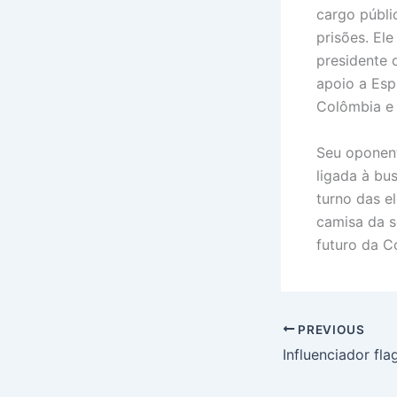
cargo públi
prisões. El
presidente 
apoio a Esp
Colômbia e
Seu oponent
ligada à bu
turno das e
camisa da s
futuro da C
PREVIOUS