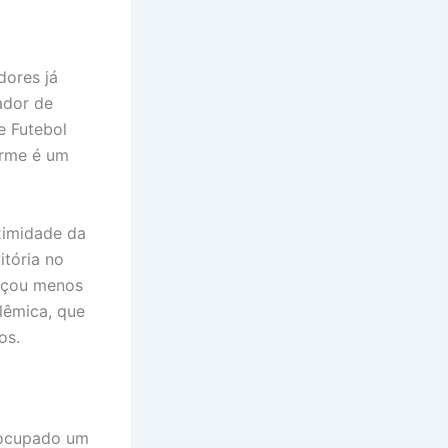
dores já
ador de
e Futebol
orme é um
ximidade da
itória no
ançou menos
lêmica, que
os.
r ocupado um