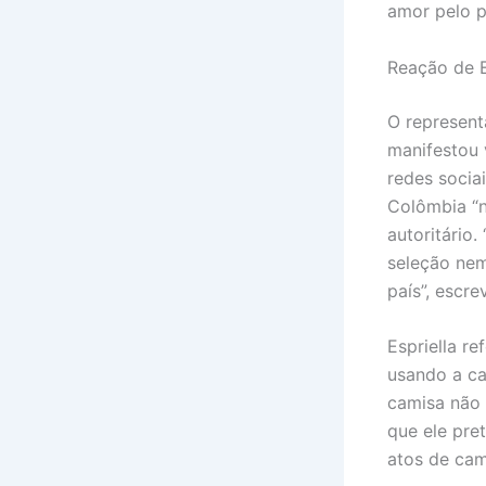
amor pelo p
Reação de E
O represent
manifestou 
redes socia
Colômbia “n
autoritário
seleção nem
país”, escre
Espriella r
usando a ca
camisa não 
que ele pre
atos de cam