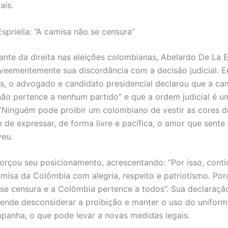
aís.
spriella: “A camisa não se censura”
ante da direita nas eleições colombianas, Abelardo De La Es
veementemente sua discordância com a decisão judicial. 
is, o advogado e candidato presidencial declarou que a ca
ão pertence a nenhum partido” e que a ordem judicial é u
. “Ninguém pode proibir um colombiano de vestir as cores d
 de expressar, de forma livre e pacífica, o amor que sente
veu.
eforçou seu posicionamento, acrescentando: “Por isso, cont
misa da Colômbia com alegria, respeito e patriotismo. Por
se censura e a Colômbia pertence a todos”. Sua declaração
tende desconsiderar a proibição e manter o uso do unifor
panha, o que pode levar a novas medidas legais.