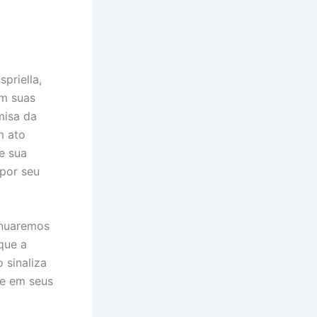
priella,
Em suas
misa da
m ato
e sua
 por seu
inuaremos
que a
 sinaliza
me em seus