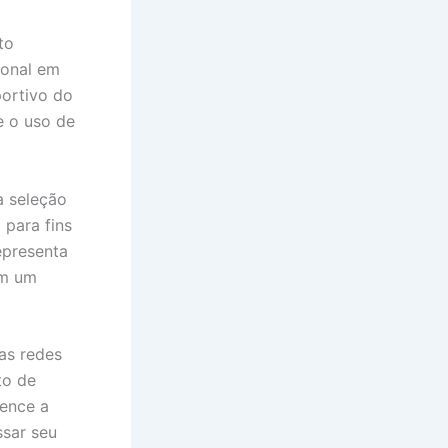
to
ional em
portivo do
e o uso de
a seleção
 para fins
epresenta
em um
 as redes
to de
tence a
ssar seu