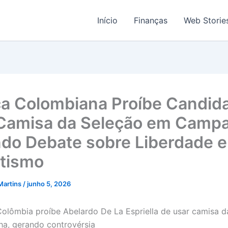
Início
Finanças
Web Storie
ça Colombiana Proíbe Candid
Camisa da Seleção em Camp
do Debate sobre Liberdade e
otismo
Martins
/
junho 5, 2026
Colômbia proíbe Abelardo De La Espriella de usar camisa d
a, gerando controvérsia