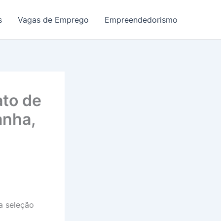
s
Vagas de Emprego
Empreendedorismo
ato de
anha,
a seleção