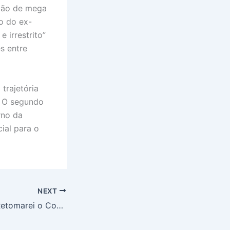
ução de mega
ão do ex-
 irrestrito”
s entre
trajetória
. O segundo
rno da
ial para o
NEXT
Trump Ameaça: ‘Retomarei o Conflito’ se Irã Matar Soldados Americanos, Sinaliza Tensão na Região