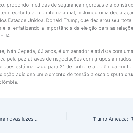
co, propondo medidas de segurança rigorosas e a constr
e tem recebido apoio internacional, incluindo uma declaraç
dos Estados Unidos, Donald Trump, que declarou seu “total e
riella, enfatizando a importância da eleição para as relaçõe
 EUA.
e, Iván Cepeda, 63 anos, é um senador e ativista com uma 
sca pela paz através de negociações com grupos armados
leições está marcado para 21 de junho, e a polêmica em to
eleção adiciona um elemento de tensão a essa disputa cruc
olômbia.
Influenciador flagra novas luzes misteriosas em zona rural do Paraná; seriam humanos ou algo além?