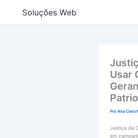
Ir
Soluções Web
para
o
conteúdo
Justi
Usar 
Geran
Patri
Por
Ana Clara 
Justiça da 
em campanh