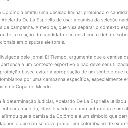
a Colômbia emitiu uma decisão liminar proibindo o candida
l Abelardo De La Espriella de usar a camisa da seleção nac
s de campanha. A medida, que visa separar o contexto es
erou forte reação do candidato e intensificou o debate sobr
cionais em disputas eleitorais.
divulgada pelo jornal El Tiempo, argumenta que a camisa d
pertence a um contexto esportivo e não deve ser utilizada
A proibição busca evitar a apropriação de um símbolo que r
olombianos por uma campanha específica, especialmente 
óximo à Copa do Mundo.
 à determinação judicial, Abelardo De La Espriella utilizou
 criticar a medida, classificando-a como autoritária e um a
e afirmou que a camisa da Colômbia é um símbolo que per
dadãos e que não se deve proibir um colombiano de expre