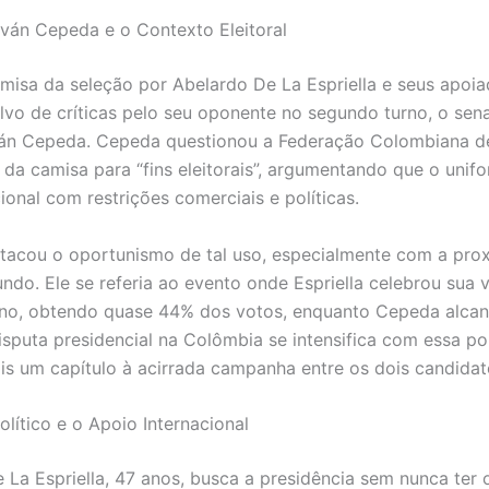
 Iván Cepeda e o Contexto Eleitoral
misa da seleção por Abelardo De La Espriella e seus apoia
alvo de críticas pelo seu oponente no segundo turno, o sen
ván Cepeda. Cepeda questionou a Federação Colombiana d
 da camisa para “fins eleitorais”, argumentando que o unif
ional com restrições comerciais e políticas.
acou o oportunismo de tal uso, especialmente com a pro
do. Ele se referia ao evento onde Espriella celebrou sua v
urno, obtendo quase 44% dos votos, enquanto Cepeda alc
isputa presidencial na Colômbia se intensifica com essa po
is um capítulo à acirrada campanha entre os dois candidat
olítico e o Apoio Internacional
 La Espriella, 47 anos, busca a presidência sem nunca te