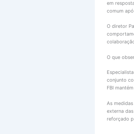
em resposta
comum após 
O diretor P
comportamen
colaboração
O que obser
Especialist
conjunto co
FBI mantém 
As medidas
externa das
reforçado pa