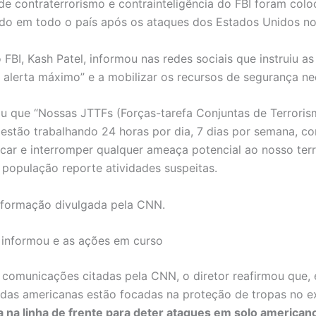
de contraterrorismo e contrainteligência do FBI foram col
ado em todo o país após os ataques dos Estados Unidos no 
 FBI, Kash Patel, informou nas redes sociais que instruiu a
 alerta máximo” e a mobilizar os recursos de segurança ne
ou que “Nossas JTTFs (Forças-tarefa Conjuntas de Terrori
 estão trabalhando 24 horas por dia, 7 dias por semana, c
icar e interromper qualquer ameaça potencial ao nosso terri
 população reporte atividades suspeitas.
nformação divulgada pela CNN.
 informou e as ações em curso
comunicações citadas pela CNN, o diretor reafirmou que,
das americanas estão focadas na proteção de tropas no ex
a na linha de frente para deter ataques em solo american