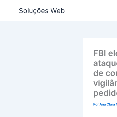
Ir
Soluções Web
para
o
conteúdo
FBI e
ataqu
de co
vigilâ
pedido
Por
Ana Clara 