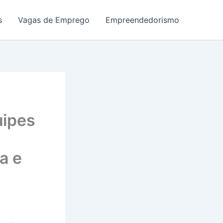
s
Vagas de Emprego
Empreendedorismo
uipes
a e