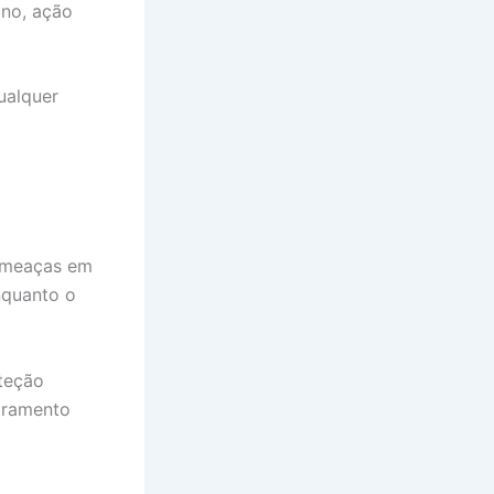
ano, ação
ualquer
 ameaças em
nquanto o
teção
oramento