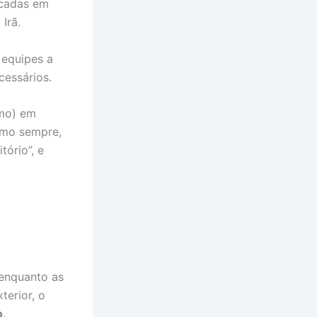
ocadas em
Irã.
s equipes a
cessários.
smo) em
omo sempre,
tório”, e
 enquanto as
terior, o
o
.