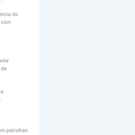
ência do
o com
ente
 de
 e
.
am patrulhas