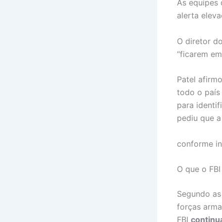
As equipes 
alerta elev
O diretor do
“ficarem em
Patel afirm
todo o país
para identif
pediu que a
conforme i
O que o FBI
Segundo as 
forças arma
FBI
continu