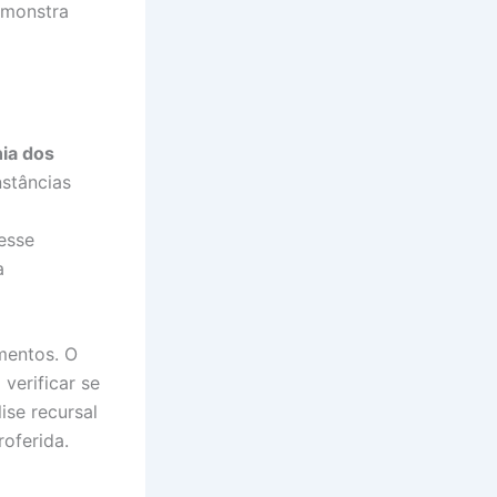
emonstra
ia dos
nstâncias
esse
a
mentos. O
verificar se
ise recursal
roferida.