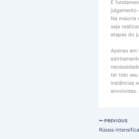
É fundamen
julgamento 
Na maioria 
seja realiz
etapas do j
Apenas em h
estritament
necessidade
ter tido se
instâncias s
envolvidas.
PREVIOUS