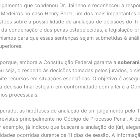
ulgamento que condenou Dr. Jairinho e reconheceu a respo
Medeiros no caso Henry Borel, um dos mais impactantes d
stões sobre a possibilidade de anulação de decisões do Tr
r da condenação e das penas estabelecidas, a legislação bra
ismos para que essas sentenças sejam submetidas à análi
uperiores.
 porque, embora a Constituição Federal garanta a
soberani
ou seja, o respeito às decisões tomadas pelos jurados, o s
mite recursos em situações específicas. O objetivo é assegu
a decisão final estejam em conformidade com a lei e a Cons
cios processuais.
urado, as hipóteses de anulação de um julgamento pelo T
previstas principalmente no Código de Processo Penal. A de
or exemplo, já indicou que buscará a anulação do júri, aleg
lidades ocorridas durante os 11 dias de sessão. A informaçã