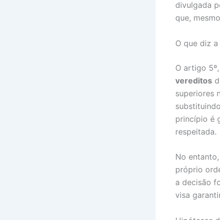
divulgada p
que, mesmo 
O que diz a
O artigo 5º,
vereditos
do
superiores 
substituind
princípio é 
respeitada.
No entanto,
próprio ord
a decisão fo
visa garanti