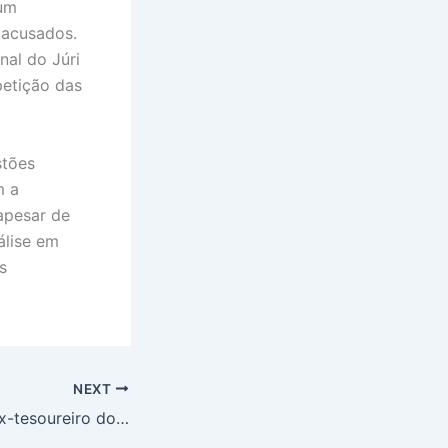
 um
acusados.
nal do Júri
petição das
stões
m a
apesar de
álise em
s
NEXT
Delúbio Soares, ex-tesoureiro do PT, surge abraçado por Lula em vídeo e reforça laços para sua pré-candidatura à Câmara