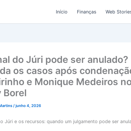
Início
Finanças
Web Storie
nal do Júri pode ser anulado?
da os casos após condenaçã
airinho e Monique Medeiros n
 Borel
Martins
/
junho 4, 2026
do Júri e os recursos: quando um julgamento pode ser anul