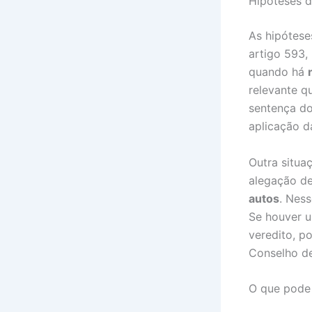
Hipóteses d
As hipótese
artigo 593,
quando há
relevante q
sentença do
aplicação d
Outra situa
alegação de
autos
. Nes
Se houver u
veredito, p
Conselho de
O que pode 