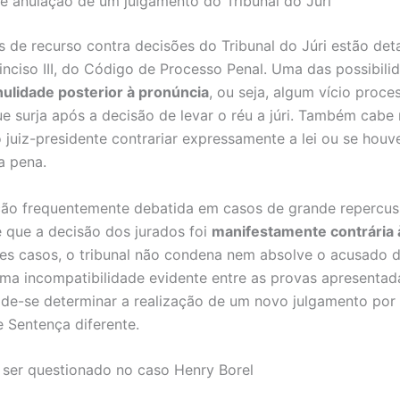
e anulação de um julgamento do Tribunal do Júri
s de recurso contra decisões do Tribunal do Júri estão det
 inciso III, do Código de Processo Penal. Uma das possibili
nulidade posterior à pronúncia
, ou seja, algum vício proce
ue surja após a decisão de levar o réu a júri. Também cabe 
 juiz-presidente contrariar expressamente a lei ou se houve
a pena.
ção frequentemente debatida em casos de grande repercus
 que a decisão dos jurados foi
manifestamente contrária 
ses casos, o tribunal não condena nem absolve o acusado d
ma incompatibilidade evidente entre as provas apresentad
ode-se determinar a realização de um novo julgamento por
 Sentença diferente.
ser questionado no caso Henry Borel