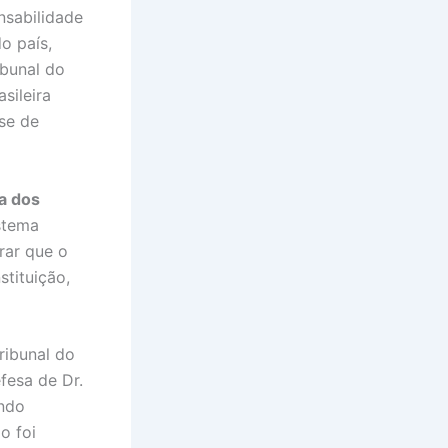
nsabilidade
o país,
ibunal do
sileira
se de
a dos
istema
rar que o
tituição,
ribunal do
fesa de Dr.
ando
o foi