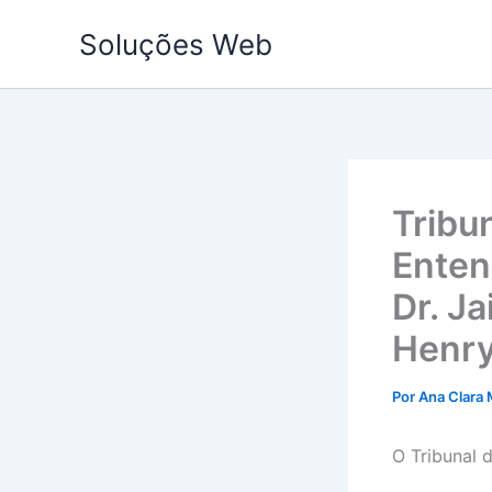
Ir
Soluções Web
para
o
conteúdo
Tribu
Enten
Dr. J
Henry
Por
Ana Clara 
O Tribunal 