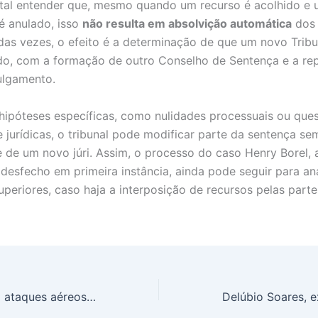
tal entender que, mesmo quando um recurso é acolhido e
é anulado, isso
não resulta em absolvição automática
dos 
das vezes, o efeito é a determinação de que um novo Tribu
ado, com a formação de outro Conselho de Sentença e a re
ulgamento.
ipóteses específicas, como nulidades processuais ou que
e jurídicas, o tribunal pode modificar parte da sentença se
 de um novo júri. Assim, o processo do caso Henry Borel, 
u desfecho em primeira instância, ainda pode seguir para an
uperiores, caso haja a interposição de recursos pelas parte
Rússia intensifica ataques aéreos com mísseis hipersônicos ‘Zircon’ e drones ‘Shahed’ enquanto enfrenta dificuldades na guerra terrestre na Ucrânia