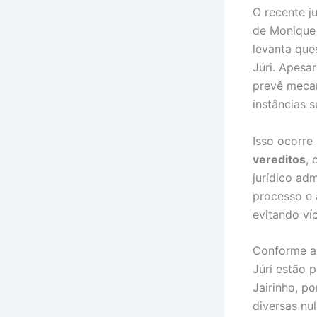
O recente j
de Monique 
levanta que
Júri. Apesa
prevê mecan
instâncias s
Isso ocorre
vereditos
, 
jurídico ad
processo e 
evitando ví
Conforme ap
Júri estão 
Jairinho, p
diversas nu