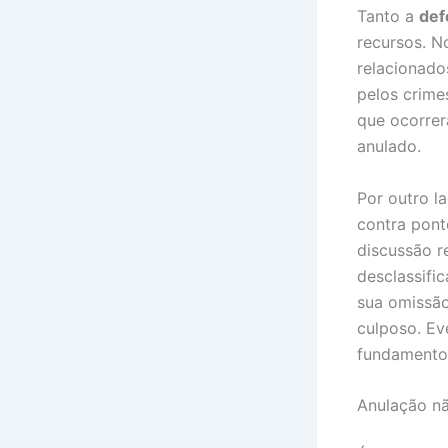
Tanto a
def
recursos. N
relacionado
pelos crime
que ocorrera
anulado.
Por outro l
contra pont
discussão r
desclassifi
sua omissão
culposo. Ev
fundamentos
Anulação nã