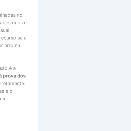
alhadas no
dades ocorre
ssual
recurso se a
r erro na
são é a
à prova dos
iretamente.
as e o
 um