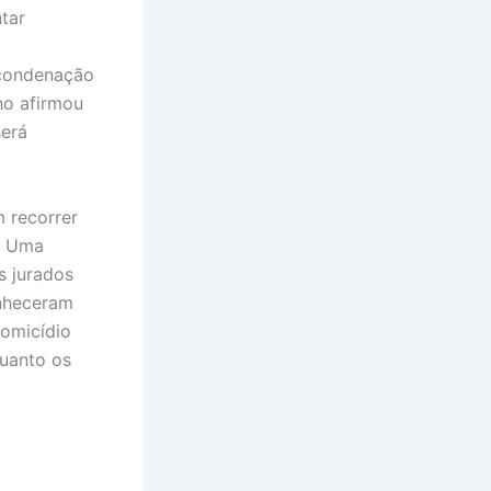
tar
 condenação
ho afirmou
será
m recorrer
. Uma
s jurados
onheceram
homicídio
quanto os