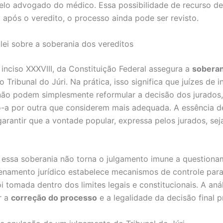
elo advogado do médico. Essa possibilidade de recurso d
após o veredito, o processo ainda pode ser revisto.
 lei sobre a soberania dos vereditos
 inciso XXXVIII, da Constituição Federal assegura a
soberan
 Tribunal do Júri. Na prática, isso significa que juízes de i
não podem simplesmente reformular a decisão dos jurados,
o-a por outra que considerem mais adequada. A essência d
garantir que a vontade popular, expressa pelos jurados, sej
 essa soberania não torna o julgamento imune a questiona
enamento jurídico estabelece mecanismos de controle para 
i tomada dentro dos limites legais e constitucionais. A anál
r a
correção do processo
e a legalidade da decisão final p