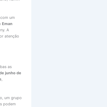
a com um
om
Eman
ny. A
or atenção
mbas as
de junho de
e
,
o, um grupo
res podem