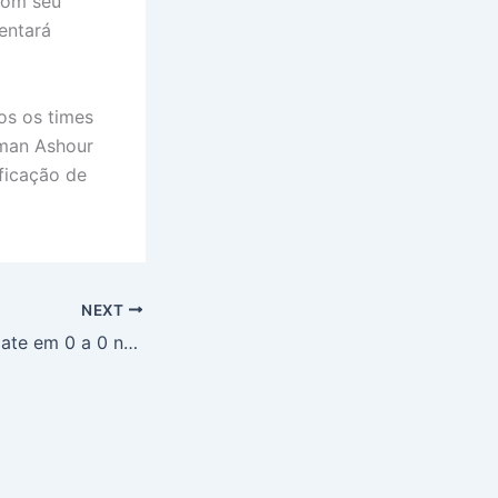
com seu
entará
os os times
Eman Ashour
ficação de
NEXT
Bélgica x Irã: Empate em 0 a 0 na Copa do Mundo 2026 deixa seleções em situação delicada no Grupo G