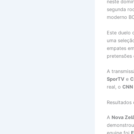
neste doming
segunda ro
moderno BC
Este duelo 
uma seleção
empates em 
pretensões 
A transmiss
SporTV
e
C
real, o
CNN 
Resultados 
A
Nova Zel
demonstrou 
equipe foi
E