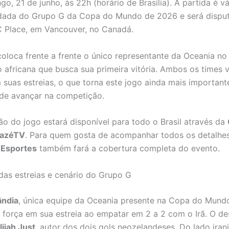
o, 21 de junho, às 22h (horário de Brasília). A partida é vá
dada do Grupo G da Copa do Mundo de 2026 e será dispu
 Place, em Vancouver, no Canadá.
coloca frente a frente o único representante da Oceania no 
 africana que busca sua primeira vitória. Ambos os times
suas estreias, o que torna este jogo ainda mais important
de avançar na competição.
ão do jogo estará disponível para todo o Brasil através da
azéTV
. Para quem gosta de acompanhar todos os detalh
Esportes
também fará a cobertura completa do evento.
das estreias e cenário do Grupo G
ândia
, única equipe da Oceania presente na Copa do Mund
força em sua estreia ao empatar em 2 a 2 com o Irã. O d
lijah Just
, autor dos dois gols neozelandeses. Do lado iran