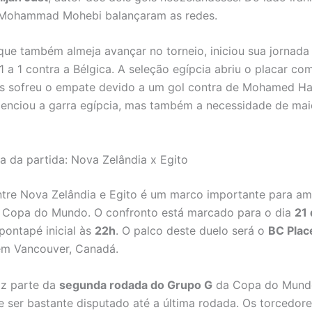
 Mohammad Mohebi balançaram as redes.
 que também almeja avançar no torneio, iniciou sua jornad
 a 1 contra a Bélgica. A seleção egípcia abriu o placar c
s sofreu o empate devido a um gol contra de Mohamed Ha
denciou a garra egípcia, mas também a necessidade de mai
ca da partida: Nova Zelândia x Egito
ntre Nova Zelândia e Egito é um marco importante para a
a Copa do Mundo. O confronto está marcado para o dia
21 
pontapé inicial às
22h
. O palco deste duelo será o
BC Plac
em Vancouver, Canadá.
az parte da
segunda rodada do Grupo G
da Copa do Mund
 ser bastante disputado até a última rodada. Os torcedo