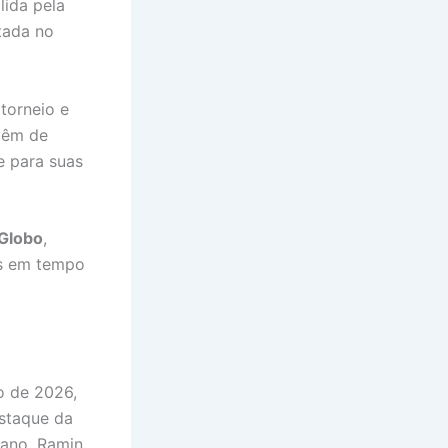
lida pela
tada no
torneio e
 vêm de
e para suas
Globo
,
es em tempo
o de 2026,
estaque da
iano, Ramin