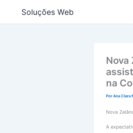
Ir
Soluções Web
para
o
conteúdo
Nova 
assis
na Co
Por
Ana Clara 
Nova Zelând
A expectati