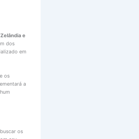
Zelândia e
um dos
ializado em
e os
ementará a
enhum
buscar os