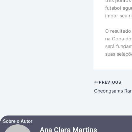
três pontos
futebol agu
impor seu r
O resultado
na Copa do
será fundam
suas seleçõ
PREVIOUS
Sobre o Autor
Ana Clara Martins