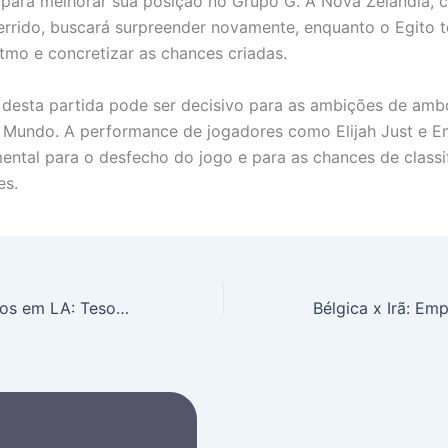
 para melhorar sua posição no Grupo G. A Nova Zelândia, 
errido, buscará surpreender novamente, enquanto o Egito t
itmo e concretizar as chances criadas.
 desta partida pode ser decisivo para as ambições de amb
 Mundo. A performance de jogadores como Elijah Just e 
ental para o desfecho do jogo e para as chances de classi
es.
Cheongsams Raros em LA: Tesouros da Moda Chinesa Revelam Histórias de Imigração e Identidade