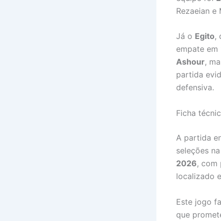
Rezaeian e
Já o
Egito
,
empate em 1
Ashour
, ma
partida evi
defensiva.
Ficha técni
A partida e
seleções n
2026
, com 
localizado 
Este jogo f
que promete