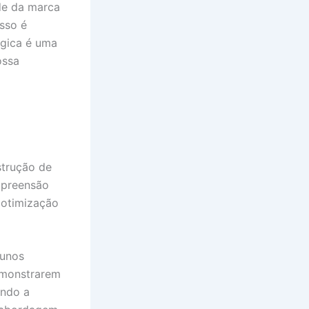
de da marca
isso é
ógica é uma
ossa
strução de
ompreensão
 otimização
lunos
emonstrarem
ando a