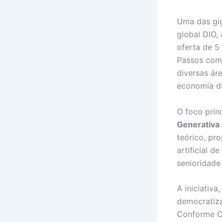
Uma das gig
global DIO,
oferta de 5
Passos com I
diversas ár
economia di
O foco prin
Generativa
teórico, pro
artificial 
senioridade
A iniciativ
democratiza
Conforme Ca