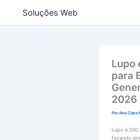
Ir
Soluções Web
para
o
conteúdo
Lupo 
para B
Gener
2026
Por
Ana Clara 
Lupo e DIO 
focando em 