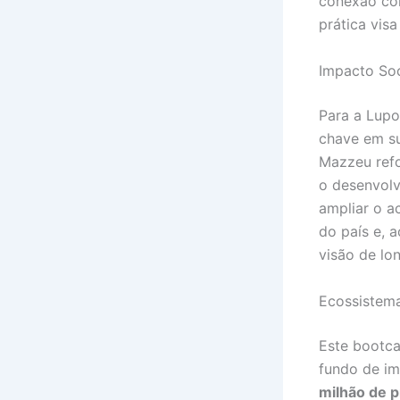
conexão com
prática vis
Impacto Soc
Para a Lupo
chave em s
Mazzeu refo
o desenvolv
ampliar o a
do país e, 
visão de lo
Ecossistema
Este bootca
fundo de im
milhão de p