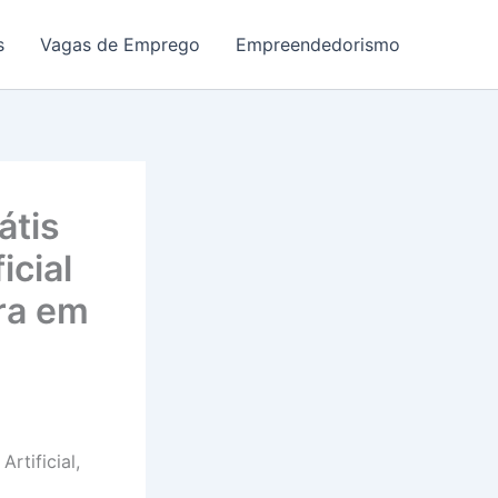
s
Vagas de Emprego
Empreendedorismo
átis
icial
ra em
rtificial,