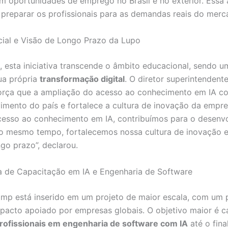
 oportunidades de emprego no Brasil e no exterior. Ess
a preparar os profissionais para as demandas reais do merc
ial e Visão de Longo Prazo da Lupo
, esta iniciativa transcende o âmbito educacional, sendo 
ua própria
transformação digital
. O diretor superintendent
rça que a ampliação do acesso ao conhecimento em IA con
imento do país e fortalece a cultura de inovação da empre
cesso ao conhecimento em IA, contribuímos para o desenv
ao mesmo tempo, fortalecemos nossa cultura de inovação 
ngo prazo”, declarou.
 de Capacitação em IA e Engenharia de Software
mp está inserido em um projeto de maior escala, com um 
pacto apoiado por empresas globais. O objetivo maior é c
rofissionais em engenharia de software com IA
até o fina