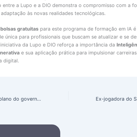
o entre a Lupo e a DIO demonstra o compromisso com a f
a adaptação às novas realidades tecnológicas.
e
bolsas gratuitas
para este programa de formação em IA 
e única para profissionais que buscam se atualizar e se de
iniciativa da Lupo e DIO reforça a importância da
Inteligê
enerativa
e sua aplicação prática para impulsionar carreira
 digital.
Durigan detalha plano do governo para conter alta de combustíveis com ou sem apoio dos estados