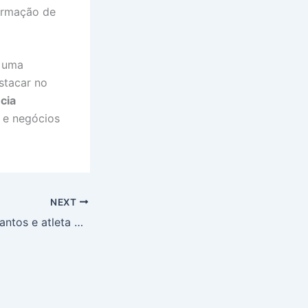
ormação de
é uma
stacar no
ncia
s e negócios
NEXT
Ex-jogadora do Santos e atleta da Seleção Brasileira criticam Cuca e cobram responsabilidade de clubes no futebol