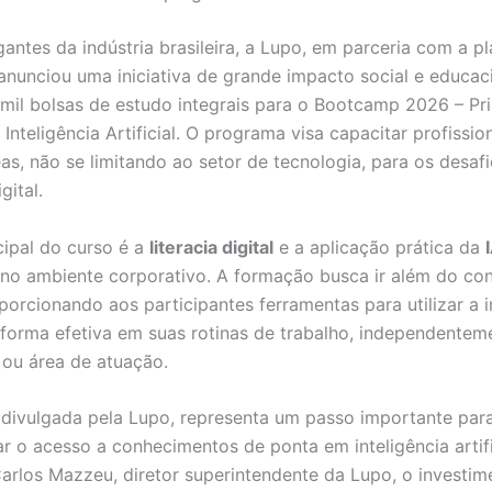
antes da indústria brasileira, a Lupo, em parceria com a p
 anunciou uma iniciativa de grande impacto social e educaci
 mil bolsas de estudo integrais para o Bootcamp 2026 – Pr
nteligência Artificial. O programa visa capacitar profissio
eas, não se limitando ao setor de tecnologia, para os desaf
gital.
cipal do curso é a
literacia digital
e a aplicação prática da
no ambiente corporativo. A formação busca ir além do co
porcionando aos participantes ferramentas para utilizar a i
de forma efetiva em suas rotinas de trabalho, independentem
 ou área de atuação.
a, divulgada pela Lupo, representa um passo importante par
r o acesso a conhecimentos de ponta em inteligência artifi
rlos Mazzeu, diretor superintendente da Lupo, o investi