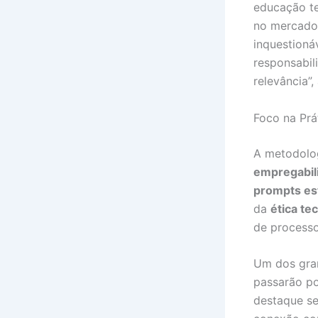
educação te
no mercado.
inquestioná
responsabil
relevância”
Foco na Pr
A metodolog
empregabil
prompts es
da
ética te
de processo
Um dos gran
passarão p
destaque se