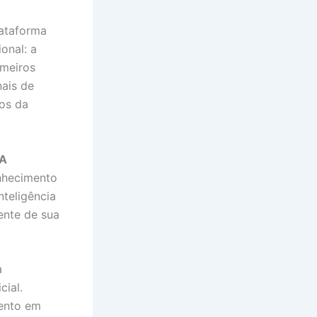
lataforma
onal: a
imeiros
nais de
ios da
IA
nhecimento
nteligência
ente de sua
a
cial.
mento em