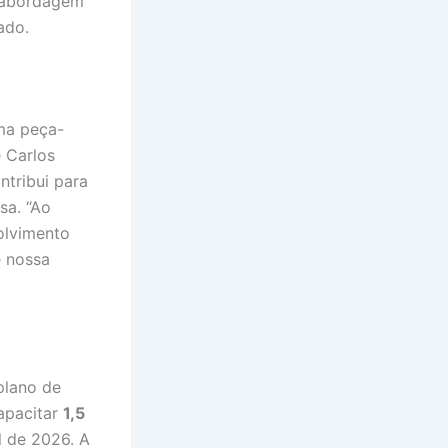
a abordagem
ado.
uma peça-
e Carlos
tribui para
sa. “Ao
olvimento
e nossa
plano de
apacitar
1,5
l de 2026. A