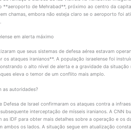
 **aeroporto de Mehrabad**, próximo ao centro da capital
em chamas, embora não esteja claro se o aeroporto foi at
.
elense em alerta máximo
tizaram que seus sistemas de defesa aérea estavam opera
r os ataques iranianos**. A população israelense foi instru
onstrando o alto nível de alerta e a gravidade da situação 
aques eleva o temor de um conflito mais amplo.
 as autoridades?
e Defesa de Israel confirmaram os ataques contra a infraes
a subsequente interceptação de mísseis iranianos. A CNN b
 as IDF para obter mais detalhes sobre a operação e os d
 ambos os lados. A situação segue em atualização consta