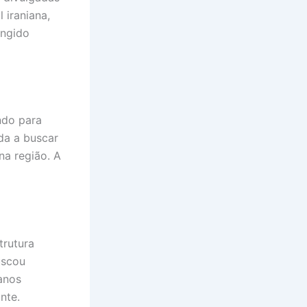
 iraniana,
ingido
ndo para
ída a buscar
na região. A
trutura
uscou
anos
nte.