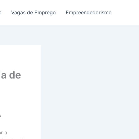
s
Vagas de Emprego
Empreendedorismo
da de
?
r a