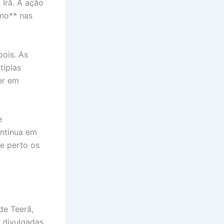
 Irã. A ação
ano** nas
pois. As
tiplas
er em
e
ontinua em
e perto os
de Teerã,
s divulgadas