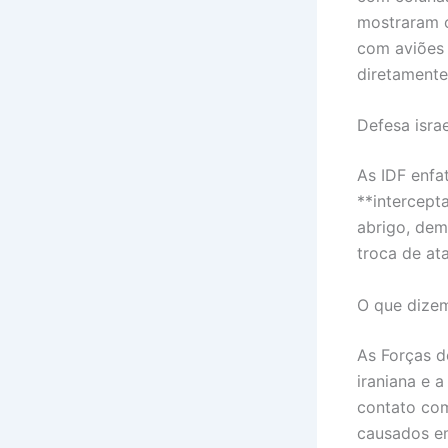
mostraram o
com aviões 
diretamente
Defesa isra
As IDF enfa
**intercepta
abrigo, dem
troca de at
O que dizem
As Forças d
iraniana e 
contato com
causados em