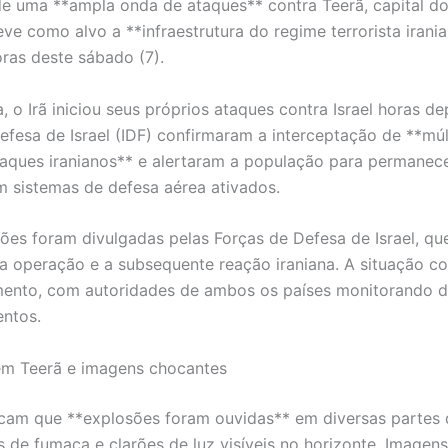
de uma **ampla onda de ataques** contra Teerã, capital do
eve como alvo a **infraestrutura do regime terrorista irani
oras deste sábado (7).
 o Irã iniciou seus próprios ataques contra Israel horas de
efesa de Israel (IDF) confirmaram a interceptação de **múl
aques iranianos** e alertaram a população para permanec
m sistemas de defesa aérea ativados.
ões foram divulgadas pelas Forças de Defesa de Israel, qu
a operação e a subsequente reação iraniana. A situação c
ento, com autoridades de ambos os países monitorando d
ntos.
em Teerã e imagens chocantes
icam que **explosões foram ouvidas** em diversas partes 
 de fumaça e clarões de luz visíveis no horizonte. Imagen