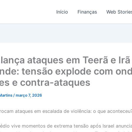
Início
Finanças
Web Storie
l lança ataques em Teerã e Irã
nde: tensão explode com on
es e contra-ataques
Martins
/
março 7, 2026
ã trocam ataques em escalada de violência: o que aconteceu
édio vive momentos de extrema tensão após Israel anuncia