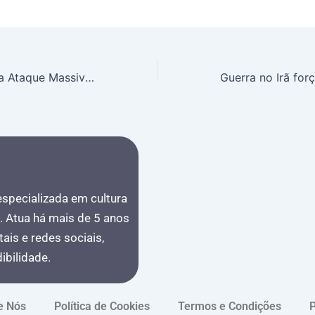
Dubai Desarticula Ataque Massivo: Mísseis e Drones Interceptados, Aeroporto Internacional Afirma Normalidade
 especializada em cultura
s. Atua há mais de 5 anos
ais e redes sociais,
bilidade.
e Nós
Política de Cookies
Termos e Condições
P