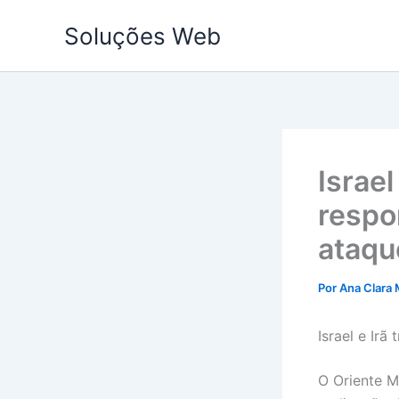
Ir
Soluções Web
para
o
conteúdo
Israe
respo
ataqu
Por
Ana Clara 
Israel e Ir
O Oriente M