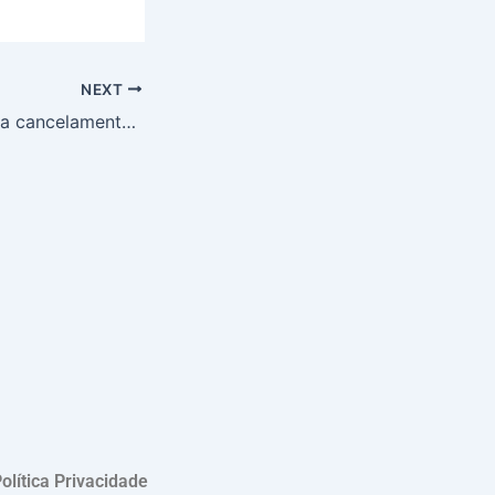
NEXT
Guerra no Irã força cancelamento de viagem de Lula aos EUA; Ministro Fávaro explica impacto nas negociações comerciais
olítica Privacidade