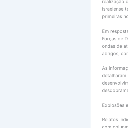
realização 
israelense t
primeiras h
Em resposta,
Forças de D
ondas de at
abrigos, co
As informaç
detalharam 
desenvolvim
desdobrame
Explosões 
Relatos ind
com colunas