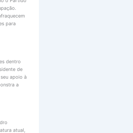
o o Partido
upação.
enfraquecem
es para
es dentro
sidente de
 seu apoio à
monstra a
edro
tura atual,