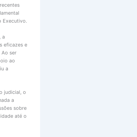
recentes
damental
o Executivo.
, a
s eficazes e
 Ao ser
poio ao
iu a
 judicial, o
nada a
essões sobre
lidade até o