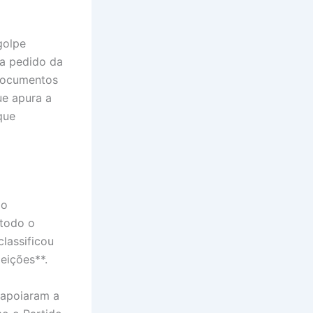
golpe
 a pedido da
 documentos
ue apura a
que
ão
 todo o
lassificou
eições**.
 apoiaram a