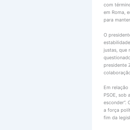
com término
em Roma, en
para manter
O president
estabilidad
justas, que
questionado
presidente 
colaboração
Em relação 
PSOE, sob a
esconder”. 
a força pol
fim da legis