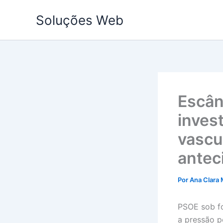
Ir
Soluções Web
para
o
conteúdo
Escân
inves
vascu
antec
Por
Ana Clara 
PSOE sob fo
a pressão p