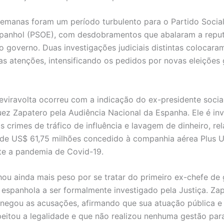
semanas foram um período turbulento para o Partido Social
spanhol (PSOE), com desdobramentos que abalaram a repu
o governo. Duas investigações judiciais distintas colocara
as atenções, intensificando os pedidos por novas eleições 
reviravolta ocorreu com a indicação do ex-presidente socia
uez Zapatero pela Audiência Nacional da Espanha. Ele é in
s crimes de tráfico de influência e lavagem de dinheiro, re
de US$ 61,75 milhões concedido à companhia aérea Plus U
te a pandemia de Covid-19.
ou ainda mais peso por se tratar do primeiro ex-chefe de
espanhola a ser formalmente investigado pela Justiça. Za
 negou as acusações, afirmando que sua atuação pública e
eitou a legalidade e que não realizou nenhuma gestão par