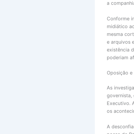
a companhia
Conforme in
midiático a
mesma corte
e arquivos 
existência 
poderiam af
Oposição e 
As investig
governista,
Executivo. 
os aconteci
A desconfia