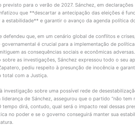
 previsto para o verão de 2027. Sánchez, em declarações 
fatizou que **descartar a antecipação das eleições é fun
 a estabilidade** e garantir o avanço da agenda política d
e defendeu que, em um cenário global de conflitos e crises
e governamental é crucial para a implementação de política
 mitiguem as consequências sociais e econômicas adversas.
 sobre as investigações, Sánchez expressou todo o seu a
Zapatero, pediu respeito à presunção de inocência e garant
 total com a Justiça.
à investigação sobre uma possível rede de desestabilização
 liderança de Sánchez, assegurou que o partido “não tem 
O tempo dirá, contudo, qual será o impacto real dessas pr
ítica no poder e se o governo conseguirá manter sua estabi
latura.