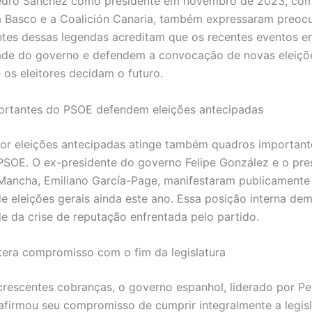
edro Sánchez como presidente em novembro de 2023, com
a Basco e a Coalición Canaria, também expressaram preoc
tes dessas legendas acreditam que os recentes eventos 
dade do governo e defendem a convocação de novas eleiçõ
 os eleitores decidam o futuro.
ortantes do PSOE defendem eleições antecipadas
or eleições antecipadas atinge também quadros important
PSOE. O ex-presidente do governo Felipe González e o pre
 Mancha, Emiliano García-Page, manifestaram publicamente
de eleições gerais ainda este ano. Essa posição interna de
e da crise de reputação enfrentada pelo partido.
tera compromisso com o fim da legislatura
crescentes cobranças, o governo espanhol, liderado por P
afirmou seu compromisso de cumprir integralmente a legisla