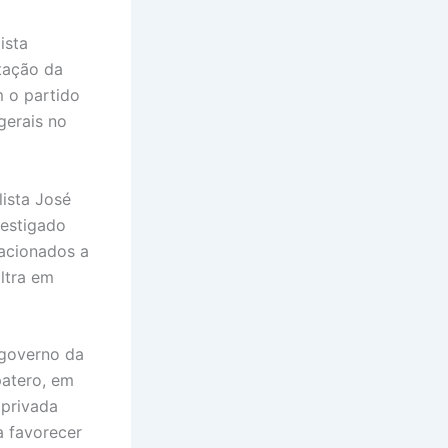
ista
tação da
m o partido
gerais no
lista José
vestigado
lacionados a
ltra em
 governo da
patero, em
 privada
a favorecer