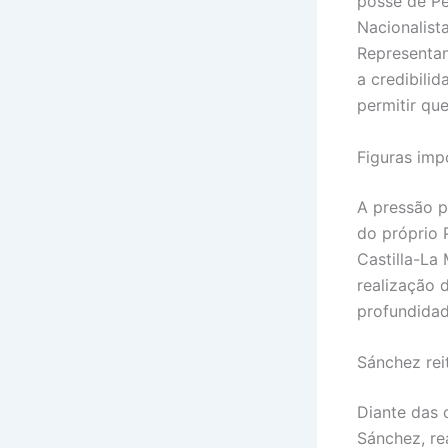
posse de P
Nacionalist
Representan
a credibili
permitir que
Figuras imp
A pressão p
do próprio 
Castilla-La
realização 
profundidad
Sánchez rei
Diante das 
Sánchez, re