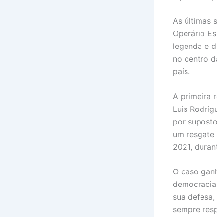
As últimas 
Operário E
legenda e d
no centro d
país.
A primeira 
Luis Rodríg
por suposto
um resgate 
2021, duran
O caso ganh
democracia 
sua defesa,
sempre resp