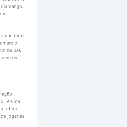
o Flamengo.
ras,
 comandar o
 amarelo,
om baixas
seguem em
rmação
ol, e uma
ampo terá
 de jogadas.