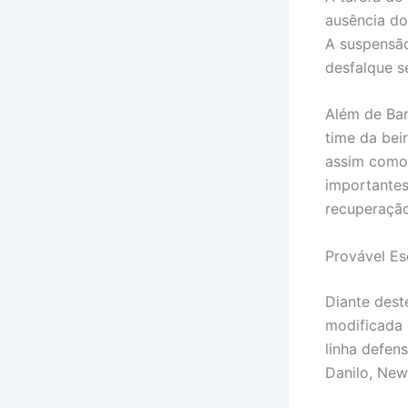
ausência do
A suspensão
desfalque s
Além de Bar
time da bei
assim como
importantes
recuperação
Provável E
Diante des
modificada 
linha defen
Danilo, New