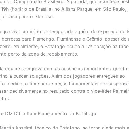
da do Campeonato Brasileiro. A partida, que acontece nes
s 19h (horário de Brasília) no Allianz Parque, em São Paulo, 
plicada para o Glorioso.
negro vive um início de temporada aquém do esperado no Br
derrotas para Flamengo, Fluminense e Grêmio, apesar de 
zeiro. Atualmente, o Botafogo ocupa a 17ª posição na tabe
te perto da zona de rebaixamento.
da equipe se agrava com as ausências importantes, que fo
erino a buscar soluções. Além dos jogadores entregues ao
o médico, o time perde peças fundamentais por suspensã
sar decisivamente no resultado contra o vice-líder Palmeir
ntos.
 e DM Dificultam Planejamento do Botafogo
 Martín Anselmi, técnico do Botafogo, se torna ainda mais