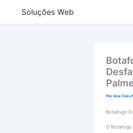
Ir
Soluções Web
para
o
conteúdo
Botaf
Desfa
Palme
Por
Ana Clara 
Botafogo En
O Botafogo 