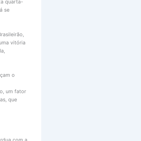
ta quarta-
já se
asileirão,
uma vitória
la,
rçam o
o, um fator
as, que
 árdua com a