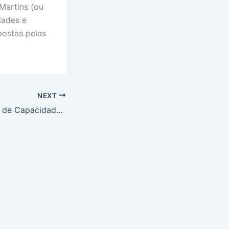
Martins (ou
dades e
postas pelas
NEXT
Leilão de Reserva de Capacidade: Brasil Garante Energia Crítica em Meio a Alerta de Apagão Após Atrasos e Disputas