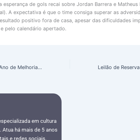
a esperança de gols recai sobre Jordan Barrera e Matheus 
al). A expectativa é que o time consiga superar as adversi
esultado positivo fora de casa, apesar das dificuldades im
e pelo calendário apertado.
Via Cristais: Um Ano de Melhorias na BR-040 com 4.200 Buracos Tapados e Nova Expansão Planejada
 especializada em cultura
s. Atua há mais de 5 anos
ais e redes sociais,