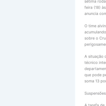
sétima roda
feira (18) à
anuncia com
O time alvi
acumulando 
sobre o Cru
perigosamen
A situação 
técnico int
departament
que pode pe
soma 13 po
Suspensões
A tarefa de