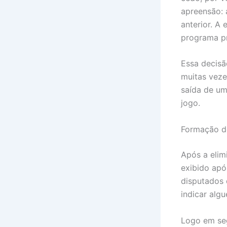
apreensão: 
anterior. A
programa pr
Essa decisã
muitas veze
saída de um
jogo.
Formação de
Após a elim
exibido apó
disputados 
indicar alg
Logo em seg