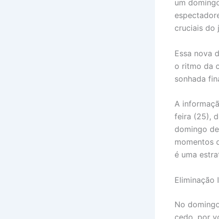
um domingo 
espectadore
cruciais do
Essa nova d
o ritmo da 
sonhada fin
A informaçã
feira (25),
domingo de
momentos di
é uma estra
Eliminação 
No domingo,
cedo, por v