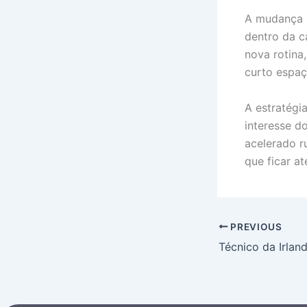
A mudança n
dentro da c
nova rotina
curto espa
A estratégi
interesse d
acelerado r
que ficar a
PREVIOUS