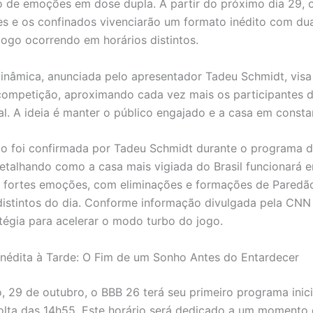
de emoções em dose dupla. A partir do próximo dia 29, 
s e os confinados vivenciarão um formato inédito com du
 jogo ocorrendo em horários distintos.
inâmica, anunciada pelo apresentador Tadeu Schmidt, visa 
competição, aproximando cada vez mais os participantes d
al. A ideia é manter o público engajado e a casa em consta
o foi confirmada por Tadeu Schmidt durante o programa d
 detalhando como a casa mais vigiada do Brasil funcionará
 fortes emoções, com eliminações e formações de Paredã
stintos do dia. Conforme informação divulgada pela CNN B
tégia para acelerar o modo turbo do jogo.
Inédita à Tarde: O Fim de um Sonho Antes do Entardecer
 29 de outubro, o BBB 26 terá seu primeiro programa inic
olta das 14h55. Este horário será dedicado a um momento