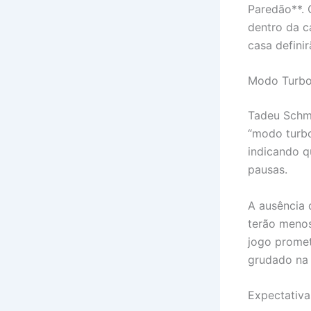
Paredão**. 
dentro da c
casa defini
Modo Turbo
Tadeu Schmi
“modo turbo”
indicando q
pausas.
A ausência 
terão menos
jogo promet
grudado na 
Expectativa