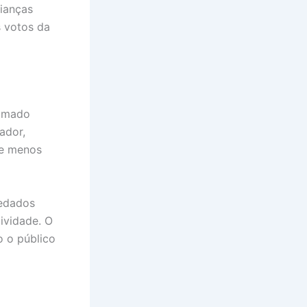
lianças
s votos da
hamado
ador,
 e menos
redados
ividade. O
o o público