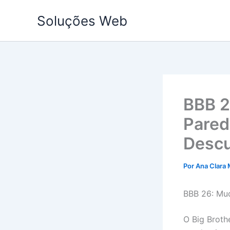
Ir
Soluções Web
para
o
conteúdo
BBB 2
Pared
Descu
Por
Ana Clara 
BBB 26: Mud
O Big Broth