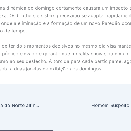
a dinâmica do domingo certamente causará um impacto si
asa. Os brothers e sisters precisarão se adaptar rapidamen
, onde a eliminação e a formação de um novo Paredão oc
ço de tempo.
a de ter dois momentos decisivos no mesmo dia visa mante
o público elevado e garantir que o reality show siga em um
umo ao seu desfecho. A torcida para cada participante, ago
tenta a duas janelas de exibição aos domingos.
Técnico da Irlanda do Norte alfineta Itália antes de duelo decisivo: “Não têm mais Totti”