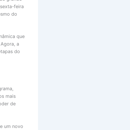
sexta-feira
mesmo do
inâmica que
 Agora, a
etapas do
grama,
os mais
oder de
de um novo