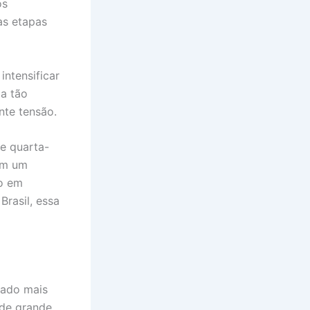
os
as etapas
intensificar
a tão
nte tensão.
e quarta-
 em um
o em
rasil, essa
iado mais
 de grande