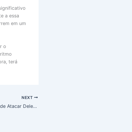
gnificativo
te a essa
orrem em um
r o
 ritmo
ra, terá
NEXT
Homem Suspeito de Atacar Delegado em Salvador é Capturado no Ceará: Detalhes da Operação e Investigação