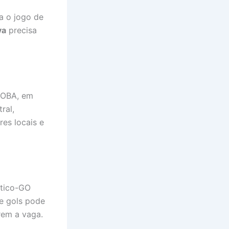
a o jogo de
va
precisa
o OBA, em
ral,
res locais e
ético-GO
de gols pode
rem a vaga.