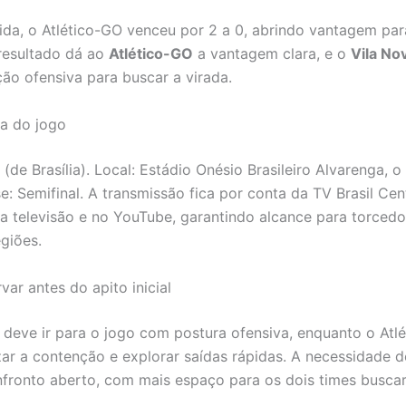
ida, o Atlético-GO venceu por 2 a 0, abrindo vantagem par
 resultado dá ao
Atlético-GO
a vantagem clara, e o
Vila No
ão ofensiva para buscar a virada.
ca do jogo
 (de Brasília). Local: Estádio Onésio Brasileiro Alvarenga, 
e: Semifinal. A transmissão fica por conta da TV Brasil Cent
na televisão e no YouTube, garantindo alcance para torcedo
egiões.
ar antes do apito inicial
 deve ir para o jogo com postura ofensiva, enquanto o Atl
zar a contenção e explorar saídas rápidas. A necessidade 
nfronto aberto, com mais espaço para os dois times busca