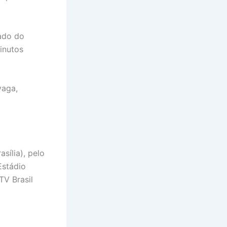
ado do
inutos
vaga,
sília), pelo
Estádio
TV Brasil