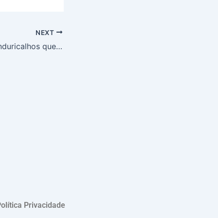
NEXT
STF suspende penduricalhos que elevavam salários acima do teto, acende alerta no funcionalismo e divide juristas, com prazo para transição e julgamento até 25 de março
olítica Privacidade