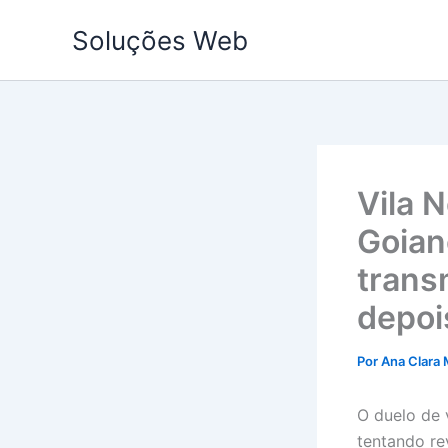
Ir
Soluções Web
para
o
conteúdo
Vila N
Goiano
trans
depoi
Por
Ana Clara 
O duelo de 
tentando re