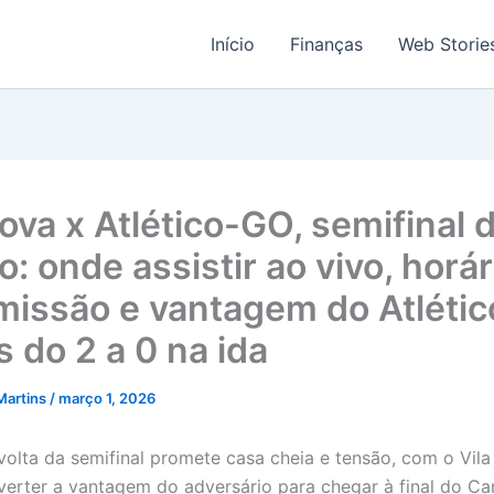
Início
Finanças
Web Storie
ova x Atlético-GO, semifinal 
: onde assistir ao vivo, horár
missão e vantagem do Atléti
s do 2 a 0 na ida
Martins
/
março 1, 2026
volta da semifinal promete casa cheia e tensão, com o Vil
verter a vantagem do adversário para chegar à final do 