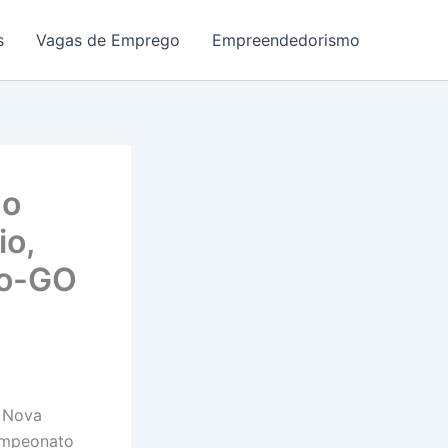
s
Vagas de Emprego
Empreendedorismo
do
io,
co-GO
a Nova
Campeonato