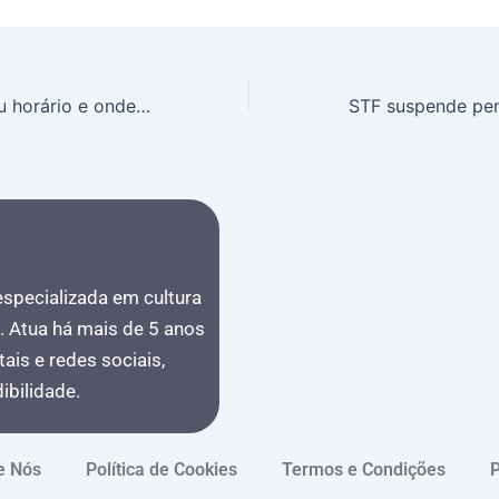
Remo x Paysandu horário e onde assistir à final do Paraense, domingo às 17h no Mangueirão, transmissão pela TV Cultura do Pará e Canal do Benja no YouTube
 especializada em cultura
s. Atua há mais de 5 anos
ais e redes sociais,
bilidade.
e Nós
Política de Cookies
Termos e Condições
P