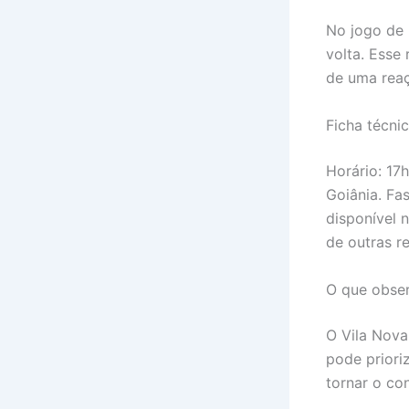
No jogo de 
volta. Esse
de uma reaç
Ficha técni
Horário: 17h
Goiânia. Fas
disponível 
de outras r
O que observ
O Vila Nova
pode priori
tornar o co