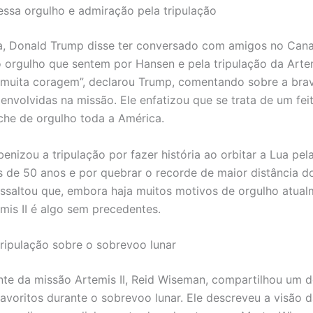
ssa orgulho e admiração pela tripulação
a, Donald Trump disse ter conversado com amigos no Can
 orgulho que sentem por Hansen e pela tripulação da Artemi
muita coragem”, declarou Trump, comentando sobre a brav
 envolvidas na missão. Ele enfatizou que se trata de um fei
nche de orgulho toda a América.
enizou a tripulação por fazer história ao orbitar a Lua pel
 de 50 anos e por quebrar o recorde de maior distância d
ressaltou que, embora haja muitos motivos de orgulho atual
mis II é algo sem precedentes.
tripulação sobre o sobrevoo lunar
e da missão Artemis II, Reid Wiseman, compartilhou um d
voritos durante o sobrevoo lunar. Ele descreveu a visão 