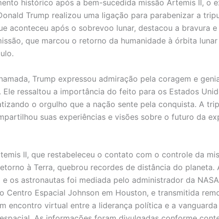
to histórico após a bem-sucedida missão Artemis II, o e
Donald Trump realizou uma ligação para parabenizar a trip
ue aconteceu após o sobrevoo lunar, destacou a bravura e 
missão, que marcou o retorno da humanidade à órbita lunar
ulo.
chamada, Trump expressou admiração pela coragem e genia
. Ele ressaltou a importância do feito para os Estados Uni
tizando o orgulho que a nação sente pela conquista. A tri
mpartilhou suas experiências e visões sobre o futuro da e
temis II, que restabeleceu o contato com o controle da mi
 retorno à Terra, quebrou recordes de distância do planeta.
 e os astronautas foi mediada pelo administrador da NASA
o Centro Espacial Johnson em Houston, e transmitida rem
 encontro virtual entre a liderança política e a vanguarda
espacial. As informações foram divulgadas conforme cont