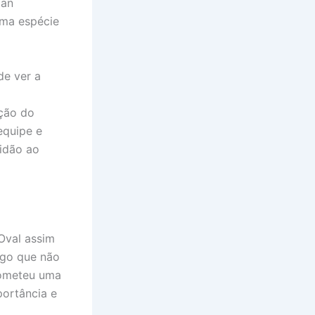
man
uma espécie
de ver a
ação do
equipe e
tidão ao
 Oval assim
lgo que não
rometeu uma
ortância e