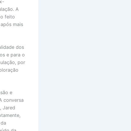
x-
ulação. A
o feito
 após mais
lidade dos
dos e para o
pulação, por
xploração
ssão e
 A conversa
, Jared
otamente,
 da
eúdo da