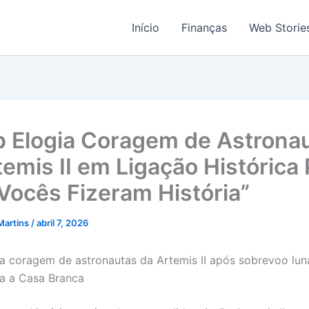
Início
Finanças
Web Storie
 Elogia Coragem de Astrona
temis II em Ligação Histórica
“Vocês Fizeram História”
Martins
/
abril 7, 2026
a coragem de astronautas da Artemis II após sobrevoo lun
a a Casa Branca