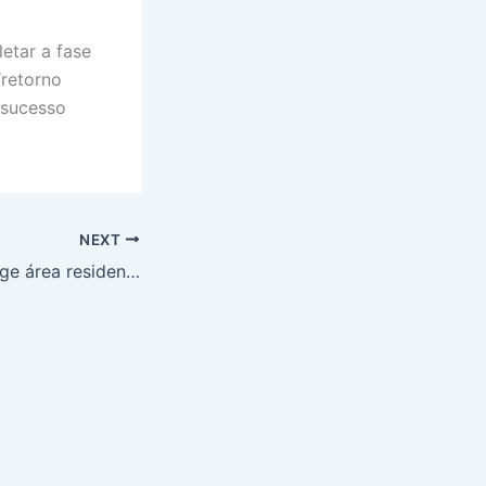
letar a fase
“retorno
 sucesso
NEXT
Ataque aéreo atinge área residencial em Teerã, Crescente Vermelho Iraniano divulga vídeo chocante de resgates em meio a escombros