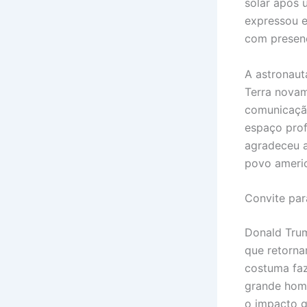
solar após 
expressou e
com presenç
A astronaut
Terra novam
comunicação
espaço prof
agradeceu a
povo ameri
Convite par
Donald Trum
que retorna
costuma faz
grande hom
o impacto g