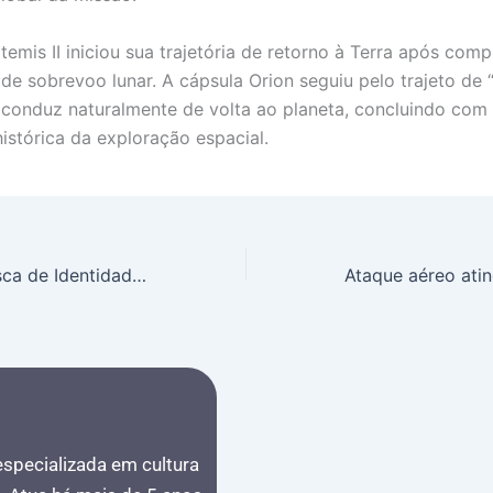
emis II iniciou sua trajetória de retorno à Terra após comp
 de sobrevoo lunar. A cápsula Orion seguiu pelo trajeto de 
 a conduz naturalmente de volta ao planeta, concluindo com
histórica da exploração espacial.
Esquerda em Busca de Identidade: Partidos Menores Temem Ser Engolidos Pelo PT e Lutam por Autonomia
 especializada em cultura