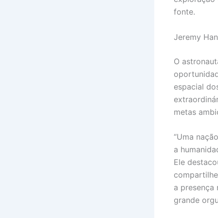
fonte.
Jeremy Hans
O astronaut
oportunidad
espacial do
extraordiná
metas ambic
“Uma nação 
a humanidad
Ele destaco
compartilhe
a presença 
grande orgu