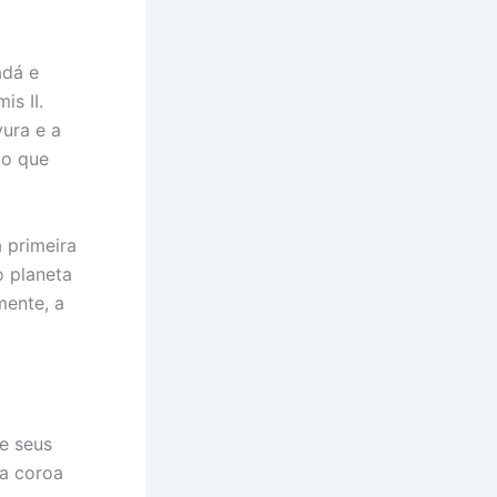
adá e
s II.
ura e a
to que
a primeira
o planeta
mente, a
e seus
da coroa