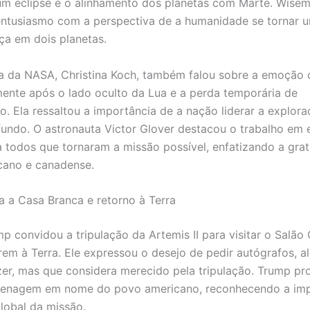
um eclipse e o alinhamento dos planetas com Marte. Wise
ntusiasmo com a perspectiva de a humanidade se tornar 
a em dois planetas.
a da NASA, Christina Koch, também falou sobre a emoção 
ente após o lado oculto da Lua e a perda temporária de
. Ela ressaltou a importância de a nação liderar a explor
undo. O astronauta Victor Glover destacou o trabalho em 
 todos que tornaram a missão possível, enfatizando a gra
cano e canadense.
a a Casa Branca e retorno à Terra
p convidou a tripulação da Artemis II para visitar o Salão
rem à Terra. Ele expressou o desejo de pedir autógrafos, a
er, mas que considera merecido pela tripulação. Trump p
enagem em nome do povo americano, reconhecendo a imp
lobal da missão.