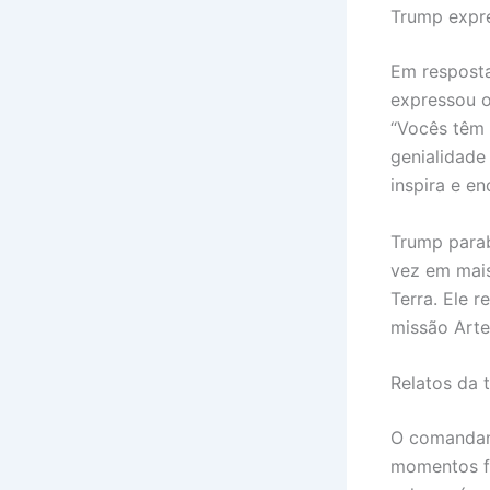
Trump expre
Em respost
expressou o
“Vocês têm 
genialidade
inspira e e
Trump parab
vez em mais
Terra. Ele 
missão Arte
Relatos da 
O comandant
momentos fa