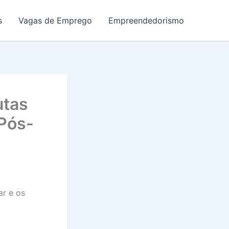
s
Vagas de Emprego
Empreendedorismo
utas
 Pós-
ar e os