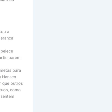
tou a
derança
abelece
rticiparem.
 metas para
u Hansen.
r que outros
útuos, como
, sentem