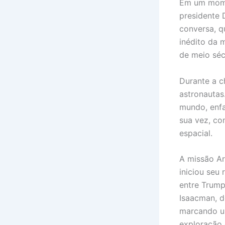
Em um momen
presidente 
conversa, q
inédito da 
de meio séc
Durante a 
astronautas
mundo, enfa
sua vez, co
espacial.
A missão Ar
iniciou seu
entre Trump
Isaacman, d
marcando um
exploração 