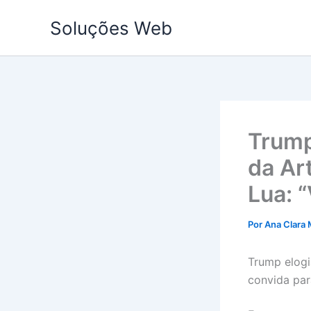
Ir
Soluções Web
para
o
conteúdo
Trump
da Ar
Lua: 
Por
Ana Clara 
Trump elogi
convida par