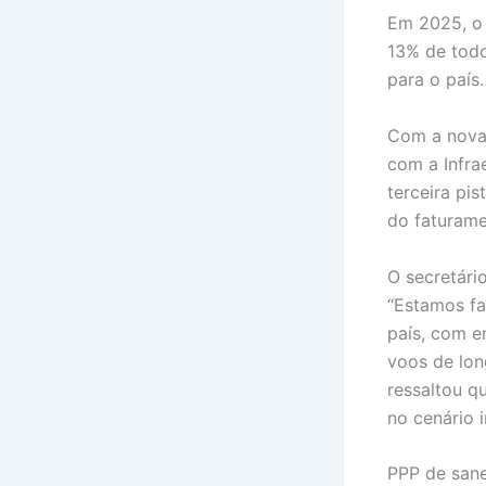
Em 2025, o 
13% de todo
para o país.
Com a nova 
com a Infra
terceira pi
do faturame
O secretári
“Estamos fa
país, com e
voos de long
ressaltou q
no cenário i
PPP de sane