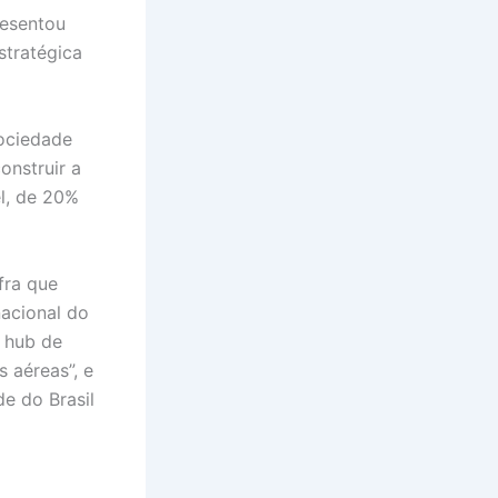
resentou
stratégica
sociedade
onstruir a
el, de 20%
fra que
nacional do
 hub de
s aéreas”, e
de do Brasil