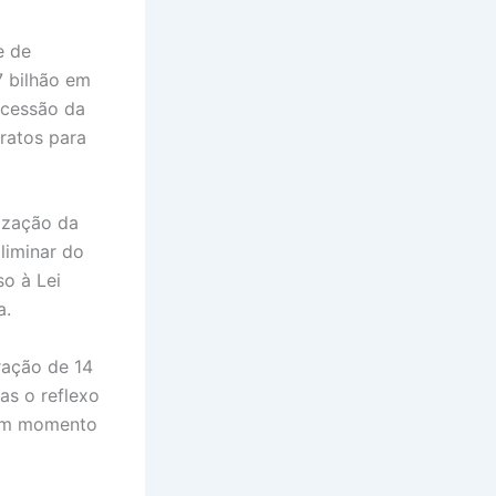
e de
7 bilhão em
ncessão da
ratos para
ização da
liminar do
so à Lei
a.
ração de 14
as o reflexo
 um momento