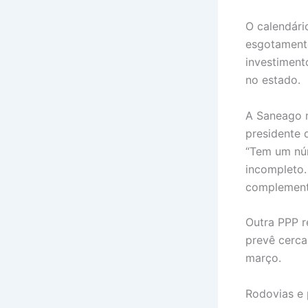
O calendári
esgotamento
investiment
no estado.
A Saneago m
presidente 
“Tem um nú
incompleto.
complementa
Outra PPP r
prevê cerc
março.
Rodovias e 