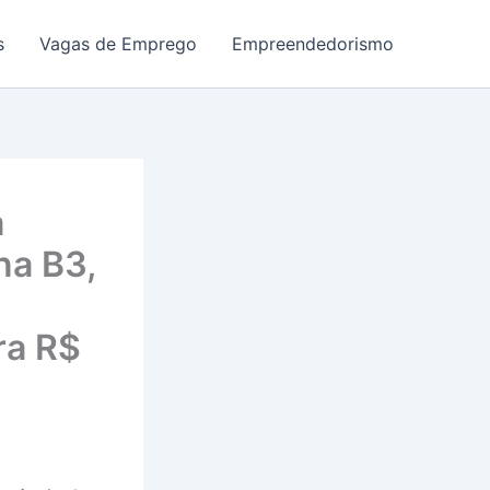
s
Vagas de Emprego
Empreendedorismo
a
na B3,
ra R$