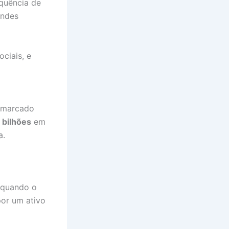
equência de
andes
ciais, e
, marcado
 bilhões
em
a.
 quando o
por um ativo