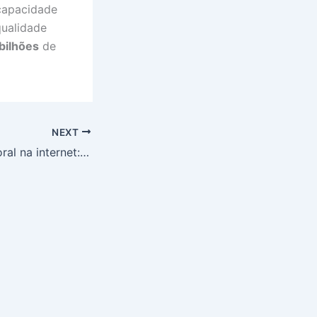
capacidade
qualidade
bilhões
de
NEXT
Propaganda eleitoral na internet: TSE vota regras para 2026, exige remoção imediata de ataques às urnas e impõe transparência sobre anúncios patrocinados