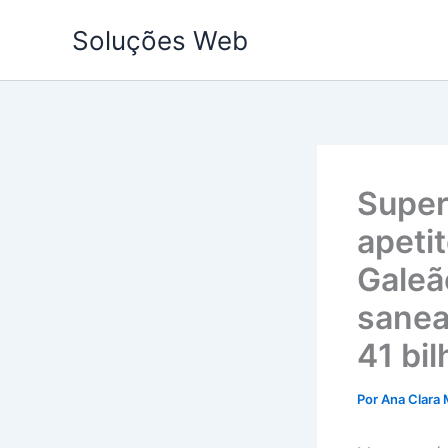
Ir
Soluções Web
para
o
conteúdo
Super
apeti
Galeã
sanea
41 bi
Por
Ana Clara 