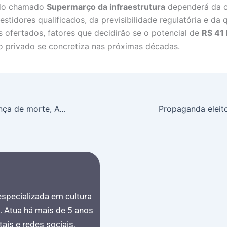
 do chamado
Supermarço da infraestrutura
dependerá da 
vestidores qualificados, da previsibilidade regulatória e da 
s ofertados, fatores que decidirão se o potencial de
R$ 41 
o privado se concretiza nas próximas décadas.
AVC não é sentença de morte, AVC tem tratamento eficaz: avanços, atendimento rápido e equipes multidisciplinares aumentam chances de recuperação, dizem especialistas
 especializada em cultura
s. Atua há mais de 5 anos
ais e redes sociais,