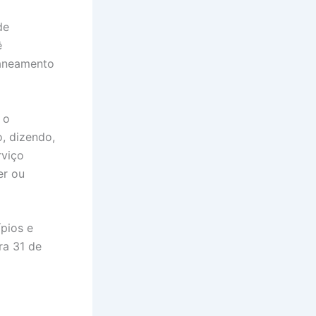
de
ê
saneamento
 o
, dizendo,
rviço
er ou
pios e
ra 31 de