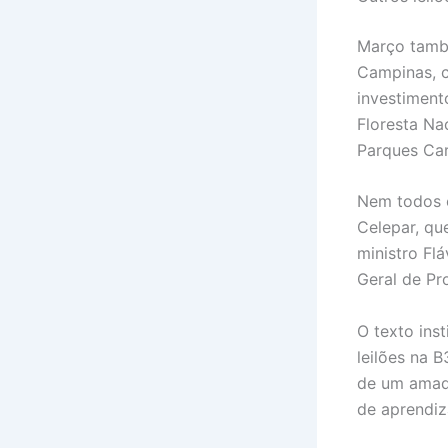
Março també
Campinas, c
investiment
Floresta Na
Parques Car
Nem todos o
Celepar, qu
ministro Fl
Geral de Pr
O texto ins
leilões na 
de um amad
de aprendiz