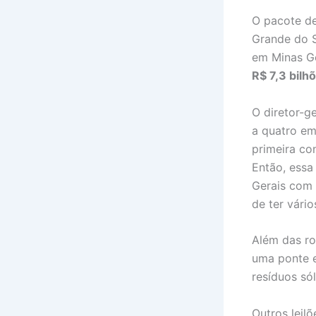
O pacote de
Grande do S
em Minas Ge
R$ 7,3 bilh
O diretor-g
a quatro em
primeira co
Então, essa
Gerais com 
de ter vário
Além das ro
uma ponte e
resíduos só
Outros leil