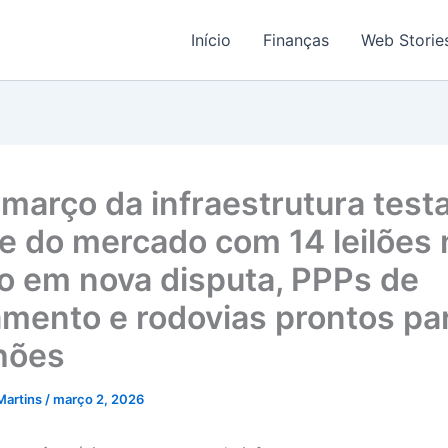
Início
Finanças
Web Storie
março da infraestrutura test
te do mercado com 14 leilões 
o em nova disputa, PPPs de
mento e rodovias prontos pa
lhões
Martins
/
março 2, 2026