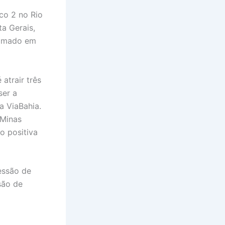
co 2 no Rio
ta Gerais,
timado em
atrair três
ser a
a ViaBahia.
 Minas
o positiva
essão de
são de