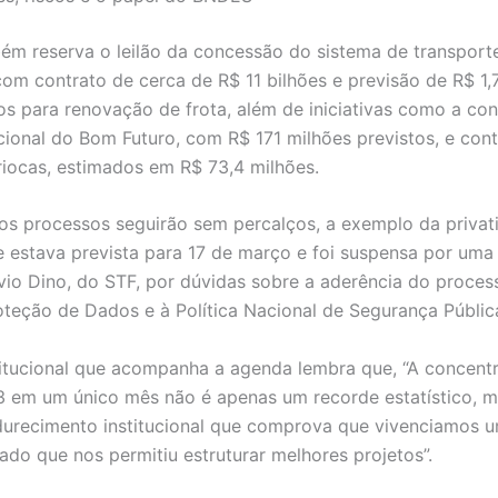
m reserva o leilão da concessão do sistema de transport
om contrato de cerca de R$ 11 bilhões e previsão de R$ 1,
os para renovação de frota, além de iniciativas como a co
cional do Bom Futuro, com R$ 171 milhões previstos, e cont
iocas, estimados em R$ 73,4 milhões.
s processos seguirão sem percalços, a exemplo da privat
e estava prevista para 17 de março e foi suspensa por uma 
ávio Dino, do STF, por dúvidas sobre a aderência do proces
oteção de Dados e à Política Nacional de Segurança Públic
titucional que acompanha a agenda lembra que, “A concent
B3 em um único mês não é apenas um recorde estatístico, m
urecimento institucional que comprova que vivenciamos
ado que nos permitiu estruturar melhores projetos”.