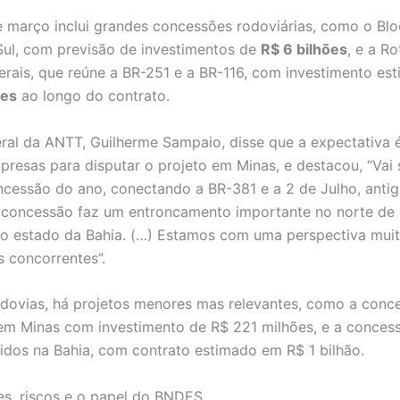
 março inclui grandes concessões rodoviárias, como o Blo
ul, com previsão de investimentos de
R$ 6 bilhões
, e a Ro
rais, que reúne a BR-251 e a BR-116, com investimento es
ões
ao longo do contrato.
eral da ANTT, Guilherme Sampaio, disse que a expectativa é 
presas para disputar o projeto em Minas, e destacou, “Vai 
ncessão do ano, conectando a BR-381 e a 2 de Julho, antig
 concessão faz um entroncamento importante no norte de
o estado da Bahia. (…) Estamos com uma perspectiva muit
s concorrentes”.
dovias, há projetos menores mas relevantes, como a conc
m Minas com investimento de R$ 221 milhões, e a conces
lidos na Bahia, com contrato estimado em R$ 1 bilhão.
ões, riscos e o papel do BNDES