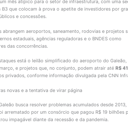
um mês atípico para o setor de infraestrutura, com uma s
na B3 que colocam à prova o apetite de investidores por gr
úblicos e concessões.
 abrangem aeroportos, saneamento, rodovias e projetos so
ernos estaduais, agências reguladoras e o BNDES como
res das concorrências.
staques está o leilão simplificado do aeroporto do Galeão
março, e projetos que, no conjunto, podem atrair até
R$ 41
os privados, conforme informação divulgada pela CNN Infr
as novas e a tentativa de virar página
 Galeão busca resolver problemas acumulados desde 2013,
oi arrematado por um consórcio que pagou R$ 19 bilhões 
rou impagável diante da recessão e da pandemia.