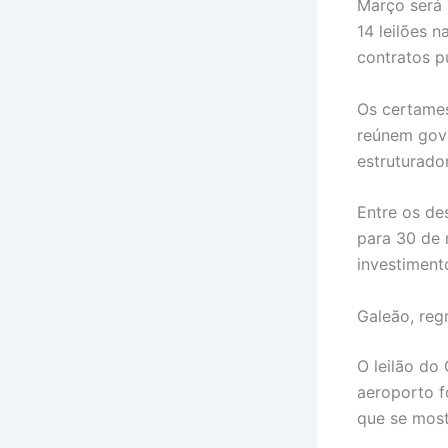
Março será 
14 leilões 
contratos p
Os certames
reúnem gov
estruturado
Entre os de
para 30 de 
investiment
Galeão, regr
O leilão do
aeroporto f
que se most