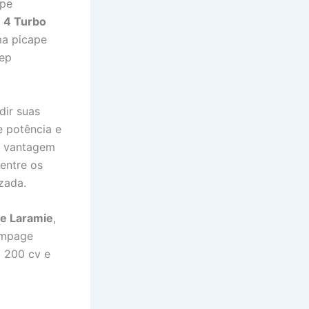
ape
e 4 Turbo
ma picape
eep
ir suas
 potência e
e vantagem
entre os
zada.
 e Laramie
,
ampage
a 200 cv e