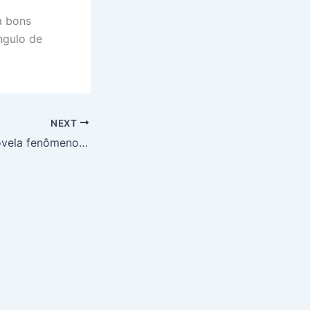
a bons
ngulo de
NEXT
Avenida Brasil: Novela fenômeno volta à TV com horários variados; saiba quando assistir e prepare-se para a continuação!