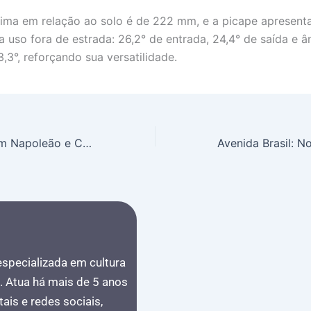
nima em relação ao solo é de 222 mm, e a picape apresent
a uso fora de estrada: 26,2° de entrada, 24,4° de saída e â
,3°, reforçando sua versatilidade.
Conversando com Napoleão e Capitu: IA na Educação Revoluciona o Aprendizado, Mas Exige Cautela
 especializada em cultura
s. Atua há mais de 5 anos
ais e redes sociais,