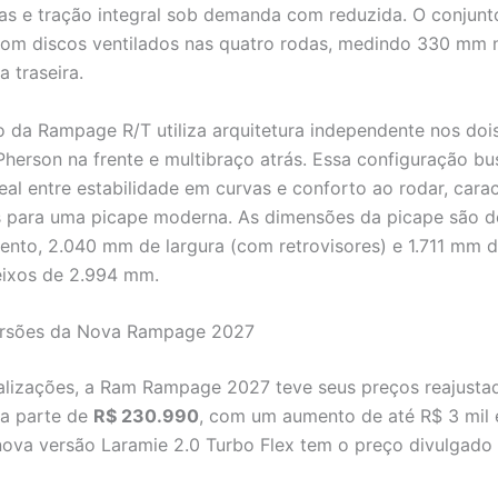
s e tração integral sob demanda com reduzida. O conjunto
com discos ventilados nas quatro rodas, medindo 330 mm n
 traseira.
 da Rampage R/T utiliza arquitetura independente nos doi
herson na frente e multibraço atrás. Essa configuração b
deal entre estabilidade em curvas e conforto ao rodar, carac
s para uma picape moderna. As dimensões da picape são 
nto, 2.040 mm de largura (com retrovisores) e 1.711 mm de
eixos de 2.994 mm.
ersões da Nova Rampage 2027
lizações, a Ram Rampage 2027 teve seus preços reajusta
ra parte de
R$ 230.990
, com um aumento de até R$ 3 mil
nova versão Laramie 2.0 Turbo Flex tem o preço divulgado