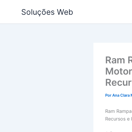
Ir
Soluções Web
para
o
conteúdo
Ram R
Motor
Recur
Por
Ana Clara 
Ram Rampag
Recursos e 