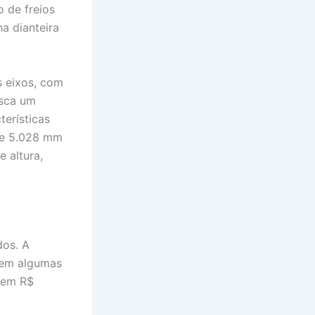
 de freios
a dianteira
s eixos, com
usca um
terísticas
de 5.028 mm
 altura,
dos. A
 em algumas
 em R$