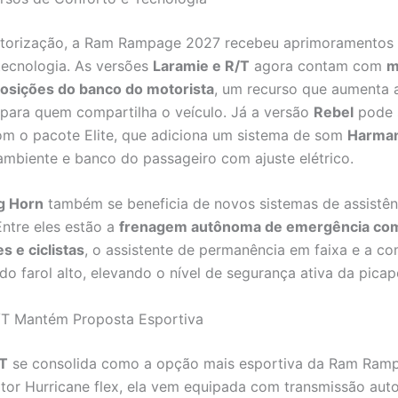
torização, a Ram Rampage 2027 recebeu aprimoramentos
tecnologia. As versões
Laramie e R/T
agora contam com
m
posições do banco do motorista
, um recurso que aumenta 
 para quem compartilha o veículo. Já a versão
Rebel
pode 
m o pacote Elite, que adiciona um sistema de som
Harman
ambiente e banco do passageiro com ajuste elétrico.
g Horn
também se beneficia de novos sistemas de assistên
ntre eles estão a
frenagem autônoma de emergência co
s e ciclistas
, o assistente de permanência em faixa e a c
do farol alto, elevando o nível de segurança ativa da picap
T Mantém Proposta Esportiva
T
se consolida como a opção mais esportiva da Ram Ram
or Hurricane flex, ela vem equipada com transmissão aut