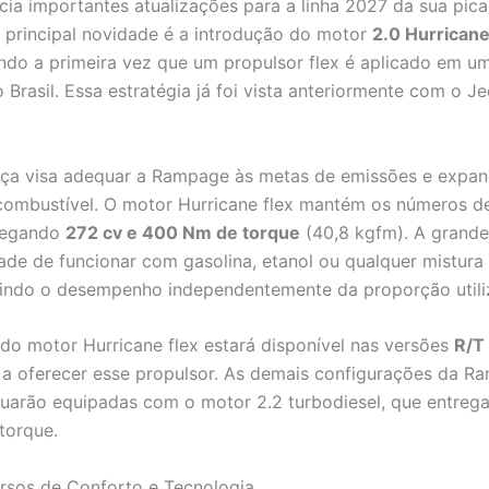
ia importantes atualizações para a linha 2027 da sua pic
principal novidade é a introdução do motor
2.0 Hurrican
ndo a primeira vez que um propulsor flex é aplicado em u
 Brasil. Essa estratégia já foi vista anteriormente com o J
ça visa adequar a Rampage às metas de emissões e expand
ombustível. O motor Hurricane flex mantém os números de
tregando
272 cv e 400 Nm de torque
(40,8 kgfm). A grand
ade de funcionar com gasolina, etanol ou qualquer mistura 
tindo o desempenho independentemente da proporção utili
do motor Hurricane flex estará disponível nas versões
R/T
 a oferecer esse propulsor. As demais configurações da R
uarão equipadas com o motor 2.2 turbodiesel, que entreg
torque.
rsos de Conforto e Tecnologia