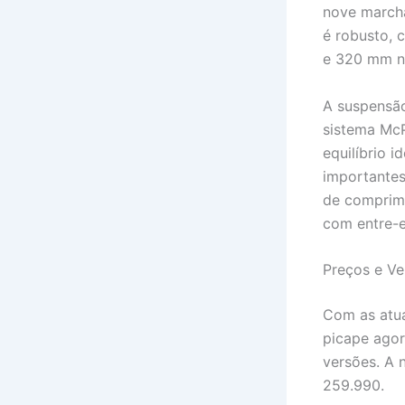
nove marcha
é robusto, 
e 320 mm na
A suspensão
sistema McP
equilíbrio i
importante
de comprime
com entre-
Preços e V
Com as atua
picape ago
versões. A 
259.990.