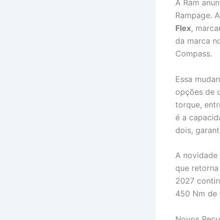
A Ram anunc
Rampage. A 
Flex
, marca
da marca no
Compass.
Essa mudan
opções de c
torque, en
é a capacid
dois, garan
A novidade 
que retorna
2027 contin
450 Nm de 
Novos Recu