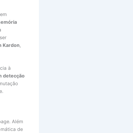
 em
emória
a
ser
 Kardon
,
cia à
m detecção
omutação
e.
page. Além
omática de