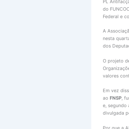
PL Antifac
do FUNCOC, 
Federal e c
A Associaçã
nesta quart
dos Deputa
O projeto d
Organizaçõe
valores con
Em vez diss
ao
FNSP
, f
e, segundo 
divulgada p
Por que a A