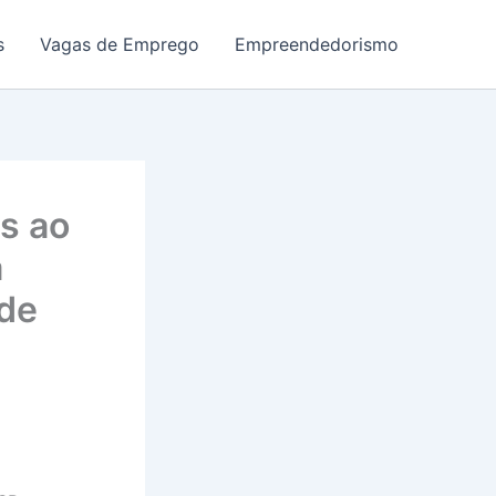
s
Vagas de Emprego
Empreendedorismo
s ao
a
ede