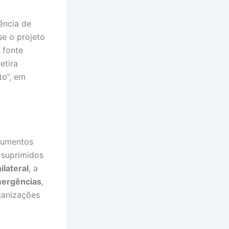
ência de
se o projeto
 fonte
etira
to”, em
trumentos
 suprimidos
ilateral
, a
mergências
,
ganizações