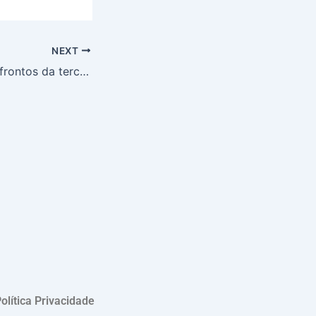
NEXT
Libertadores: confrontos da terceira fase com Botafogo x Barcelona de Guayaquil, Sporting Cristal em Carabobo e times pendentes antes do sorteio
olítica Privacidade