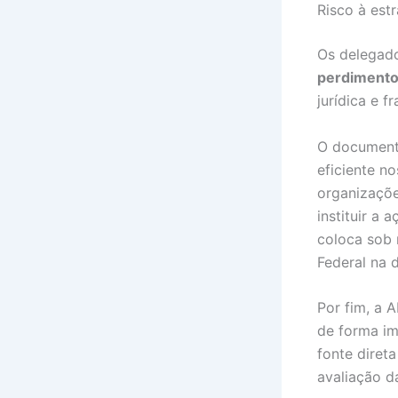
Risco à estr
Os delegad
perdimento
jurídica e f
O documento
eficiente no
organizaçõe
instituir a
coloca sob r
Federal na 
Por fim, a 
de forma im
fonte diret
avaliação d