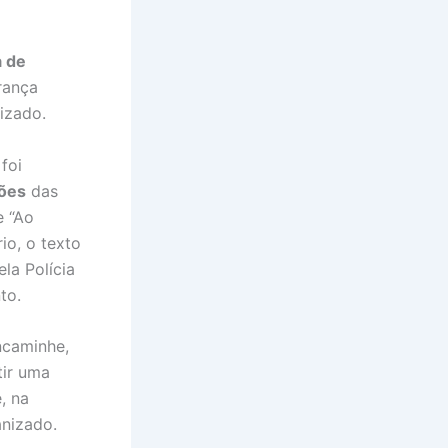
 de
rança
nizado.
foi
hões
das
e “Ao
io, o texto
la Polícia
to.
encaminhe,
tir uma
, na
anizado.