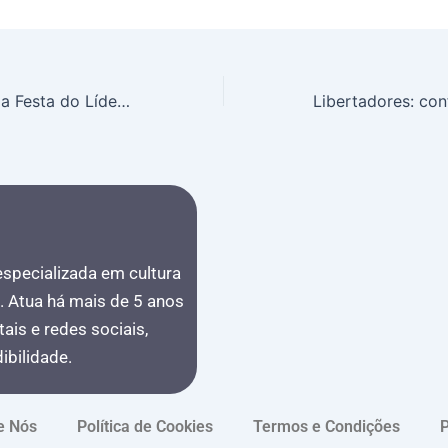
Ana Paula barrada Festa do Líder BBB 26: jornalista recusa desafio do Barrado no Baile, risca nome de Jonas e diz que vai dormir após escolha do líder
 especializada em cultura
s. Atua há mais de 5 anos
ais e redes sociais,
bilidade.
e Nós
Política de Cookies
Termos e Condições
P