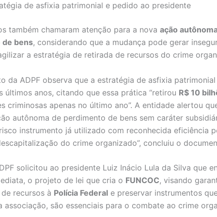
atégia de asfixia patrimonial e pedido ao presidente
os também chamaram atenção para a nova
ação autônoma
 de bens
, considerando que a mudança pode gerar insegu
ragilizar a estratégia de retirada de recursos do crime orga
 da ADPF observa que a estratégia de asfixia patrimonial 
s últimos anos, citando que essa prática “retirou
R$ 10 bil
s criminosas apenas no último ano”. A entidade alertou qu
 ação autônoma de perdimento de bens sem caráter subsidiár
isco instrumento já utilizado com reconhecida eficiência pe
descapitalização do crime organizado”, concluiu o documen
ADPF solicitou ao presidente Luiz Inácio Lula da Silva que 
ediata, o projeto de lei que cria o
FUNCOC
, visando garan
a de recursos à
Polícia Federal
e preservar instrumentos que
a associação, são essenciais para o combate ao crime org