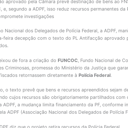
ção aprovado pela Câmara prevê destinação de bens ao F
e, segundo a ADPF, isso reduz recursos permanentes da P
ompromete investigações
o Nacional dos Delegados de Polícia Federal, a ADPF, man
a-feira decepção com o texto do PL Antifacção aprovado
dos.
eixou de fora a criação do
FUNCOC
, Fundo Nacional de C
s Criminosas, promessa do Ministério da Justiça que garan
fiscados retornassem diretamente à
Polícia Federal
.
o, o texto prevê que bens e recursos apreendidos sejam d
undo cujos recursos são obrigatoriamente partilhados com 
a ADPF, a mudança limita financiamento da PF, conforme 
ela ADPF (Associação Nacional dos Delegados de Polícia F
DPF diz que o projeto retira recursos da Polícia Federal