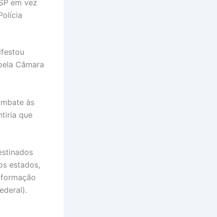
NSP em vez
olícia
ifestou
 pela Câmara
ombate às
tiria que
estinados
os estados,
informação
ederal).