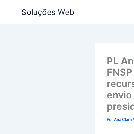
Ir
Soluções Web
para
o
conteúdo
PL An
FNSP 
recur
envio
presi
Por
Ana Clara 