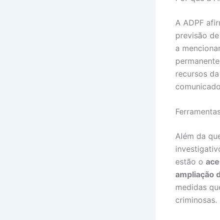
A ADPF afi
previsão de 
a mencionar
permanente d
recursos da
comunicado 
Ferramentas
Além da que
investigati
estão o
ace
ampliação d
medidas que
criminosas.