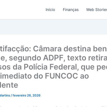
Início
Finanças
Web Storie
tifacção: Câmara destina ben
e, segundo ADPF, texto retir
sos da Polícia Federal, que p
 imediato do FUNCOC ao
dente
Martins
/
fevereiro 26, 2026