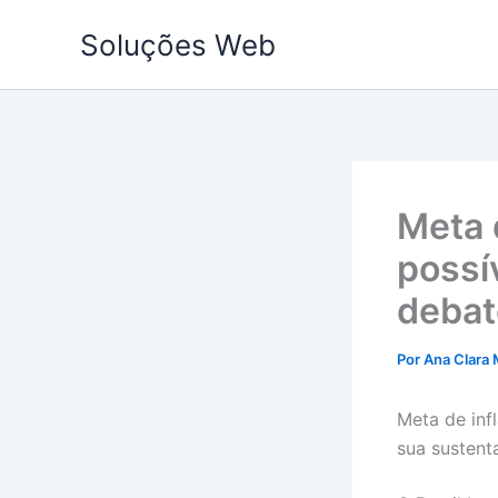
Ir
Soluções Web
para
o
conteúdo
Meta 
possí
debate
Por
Ana Clara 
Meta de inf
sua sustent