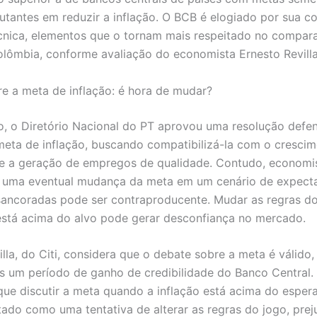
utantes em reduzir a inflação. O BCB é elogiado por sua 
écnica, elementos que o tornam mais respeitado no compar
lômbia, conforme avaliação do economista Ernesto Revilla,
e a meta de inflação: é hora de mudar?
o, o Diretório Nacional do PT aprovou uma resolução defe
meta de inflação, buscando compatibilizá-la com o cresci
e a geração de empregos de qualidade. Contudo, economis
r uma eventual mudança da meta em um cenário de expecta
sancoradas pode ser contraproducente. Mudar as regras d
stá acima do alvo pode gerar desconfiança no mercado.
illa, do Citi, considera que o debate sobre a meta é válido
s um período de ganho de credibilidade do Banco Central. 
ue discutir a meta quando a inflação está acima do espe
etado como uma tentativa de alterar as regras do jogo, pre