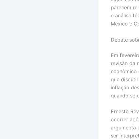
parecem rel
e análise t
México e Co
Debate sobr
Em fevereir
revisão da 
econômico 
que discuti
inflação de
quando se e
Ernesto Rev
ocorrer apó
argumenta q
ser interpr