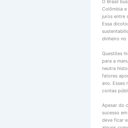
O Brasil bu
Colômbia e 
juros entre
Essa dicoto
sustentabil
dinheiro no 
Questões hi
para a manu
neutra hist
fatores apo
ano. Esses
contas públ
Apesar do c
sucesso em 
deve ficar 
alguns como