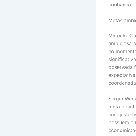
confiança.
Metas ambic
Marcelo Kfo
ambiciosa p
no momento
significati
observada f
expectativa
coordenada
Sérgio Werl
meta de inf
um ajuste fi
possuem o 
economista-