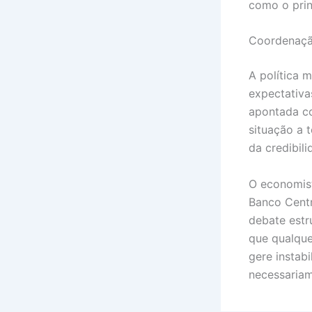
como o prin
Coordenação
A política m
expectativas
apontada co
situação a 
da credibil
O economist
Banco Centr
debate estr
que qualque
gere instab
necessariam