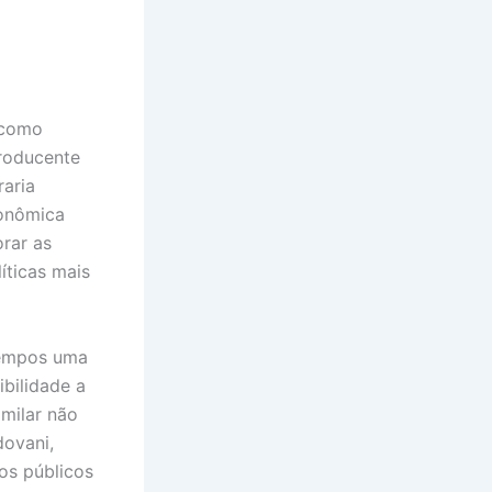
 como
producente
aria
conômica
orar as
íticas mais
tempos uma
ibilidade a
imilar não
ovani,
os públicos