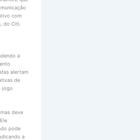
comunicação
ativo com
 do Citi.
ndendo a
mento
tas alertam
tivas de
o jogo
, mas deve
Ele
rado pode
judicando a