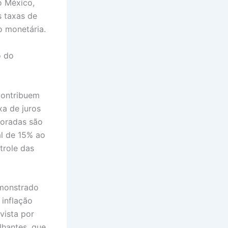
o México,
s taxas de
o monetária.
o do
 contribuem
xa de juros
coradas são
al de 15% ao
trole das
emonstrado
 inflação
vista por
lhantes, que