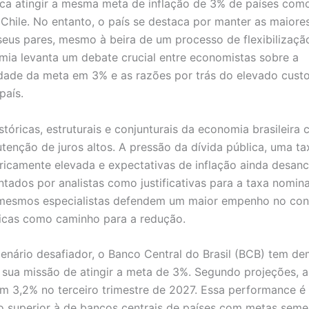
sca atingir a mesma meta de inflação de 3% de países com
Chile. No entanto, o país se destaca por manter as maiore
 seus pares, mesmo à beira de um processo de flexibilizaçã
mia levanta um debate crucial entre economistas sobre a
idade da meta em 3% e as razões por trás do elevado cust
país.
stóricas, estruturais e conjunturais da economia brasileira
tenção de juros altos. A pressão da dívida pública, uma ta
oricamente elevada e expectativas de inflação ainda desan
ntados por analistas como justificativas para a taxa nomin
 mesmos especialistas defendem um maior empenho no con
icas como caminho para a redução.
enário desafiador, o Banco Central do Brasil (BCB) tem d
sua missão de atingir a meta de 3%. Segundo projeções, a
em 3,2% no terceiro trimestre de 2027. Essa performance é 
 superior à de bancos centrais de países com metas seme