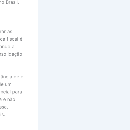
o Brasil.
rar as
ca fiscal é
rando a
nsolidação
.
tância de o
 de um
ncial para
a e não
ssa,
is.