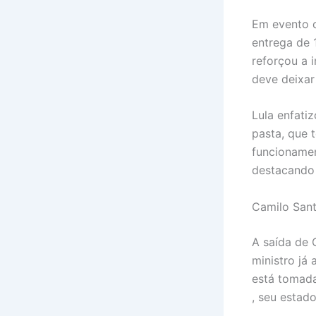
Em evento c
entrega de 
reforçou a 
deve deixar
Lula enfati
pasta, que 
funcionament
destacando 
Camilo Sant
A saída de 
ministro já
está tomada
, seu estad