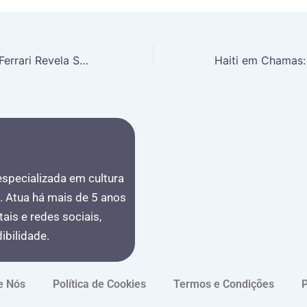
Fred Vasseur da Ferrari Revela Segredo para Superar Dificuldades nas Retas e Projetar Evolução na F1 2026
 especializada em cultura
s. Atua há mais de 5 anos
ais e redes sociais,
bilidade.
e Nós
Política de Cookies
Termos e Condições
P