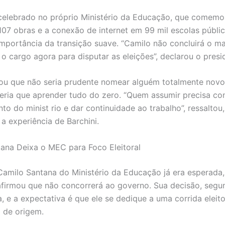
elebrado no próprio Ministério da Educação, que comemo
107 obras e a conexão de internet em 99 mil escolas públic
importância da transição suave. “Camilo não concluirá o m
 o cargo agora para disputar as eleições”, declarou o presi
zou que não seria prudente nomear alguém totalmente novo
teria que aprender tudo do zero. “Quem assumir precisa co
o do minist rio e dar continuidade ao trabalho”, ressaltou,
a experiência de Barchini.
ana Deixa o MEC para Foco Eleitoral
Camilo Santana do Ministério da Educação já era esperada
 afirmou que não concorrerá ao governo. Sua decisão, segu
, e a expectativa é que ele se dedique a uma corrida eleit
o de origem.