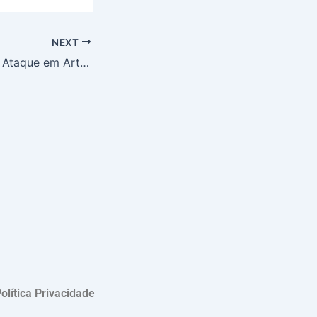
NEXT
Haiti em Chamas: Ataque em Artibonite Deixa 70 Mortos, Superando Estimativas Oficiais e Revelando Crise Humanitária
olítica Privacidade