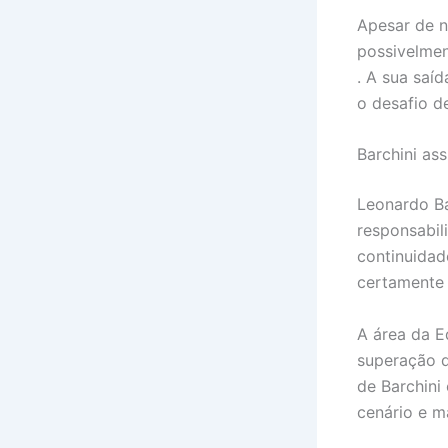
Apesar de n
possivelmen
. A sua saí
o desafio de
Barchini a
Leonardo Ba
responsabil
continuidad
certamente 
A área da E
superação d
de Barchini
cenário e m