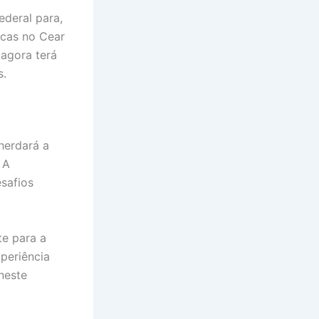
ederal para,
icas no Cear
 agora terá
s.
herdará a
 A
safios
e para a
periência
neste