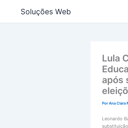
Ir
Soluções Web
para
o
conteúdo
Lula 
Educa
após 
eleiç
Por
Ana Clara 
Leonardo Ba
substituiçã