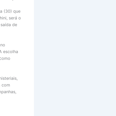
ra (30) que
ini, será o
 saída de
 no
A escolha
 como
steriais,
os com
mpanhas,