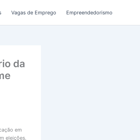
s
Vagas de Emprego
Empreendedorismo
io da
ume
ucação em
m eleições.