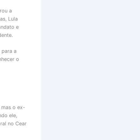
rou a
as, Lula
andato e
dente.
 para a
nhecer o
, mas o ex-
ndo ele,
oral no Cear