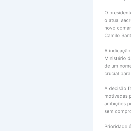
O presidente
o atual sec
novo comand
Camilo Sant
A indicação
Ministério 
de um nome 
crucial para
A decisão f
motivadas p
ambições po
sem compro
Prioridade 