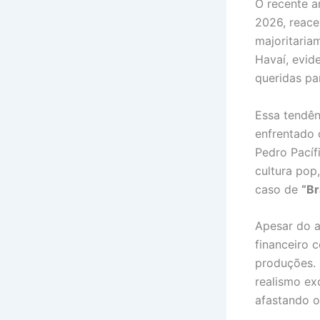
O recente a
2026, reace
majoritaria
Havaí, evid
queridas pa
Essa tendên
enfrentado 
Pedro Pacíf
cultura pop
caso de
“Br
Apesar do a
financeiro 
produções. 
realismo ex
afastando o