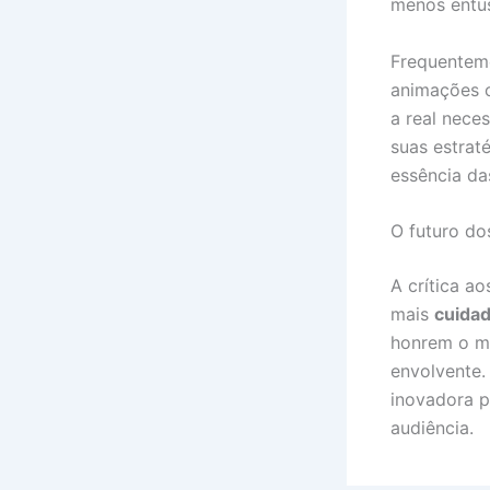
menos entu
Frequenteme
animações o
a real nece
suas estrat
essência das
O futuro do
A crítica a
mais
cuidad
honrem o ma
envolvente.
inovadora p
audiência.