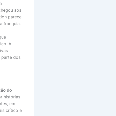
a
 chegou aos
tion parece
a franquia.
que
ico. A
ivas
 parte dos
ção do
 histórias
ntes, em
s crítico e