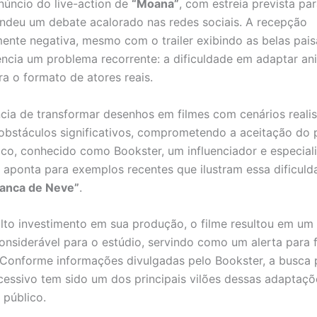
núncio do live-action de
“Moana”
, com estreia prevista par
ndeu um debate acalorado nas redes sociais. A recepção
mente negativa, mesmo com o trailer exibindo as belas pai
encia um problema recorrente: a dificuldade em adaptar a
ra o formato de atores reais.
cia de transformar desenhos em filmes com cenários reali
obstáculos significativos, comprometendo a aceitação do p
ico, conhecido como Bookster, um influenciador e especial
, aponta para exemplos recentes que ilustram essa dificul
anca de Neve”
.
lto investimento em sua produção, o filme resultou em um 
considerável para o estúdio, servindo como um alerta para 
Conforme informações divulgadas pelo Bookster, a busca 
cessivo tem sido um dos principais vilões dessas adaptaçõ
 público.