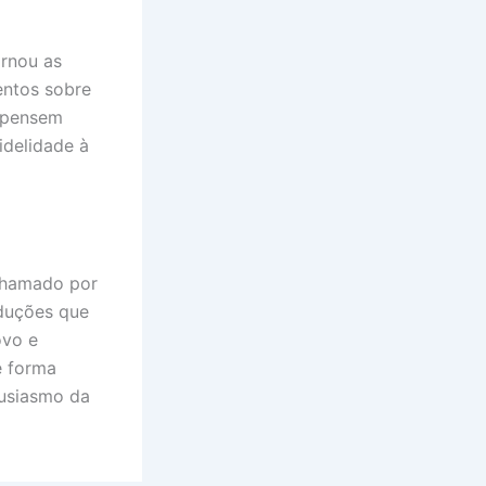
rnou as
entos sobre
repensem
idelidade à
 chamado por
duções que
ovo e
e forma
tusiasmo da