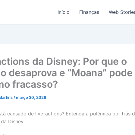
Início
Finanças
Web Storie
actions da Disney: Por que o
co desaprova e “Moana” pode 
mo fracasso?
Martins
/
março 30, 2026
stá cansado de live-actions? Entenda a polêmica por trás 
 da Disney