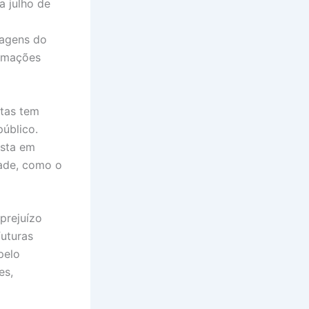
a julho de
sagens do
nimações
stas tem
úblico.
ista em
dade, como o
prejuízo
futuras
pelo
es,