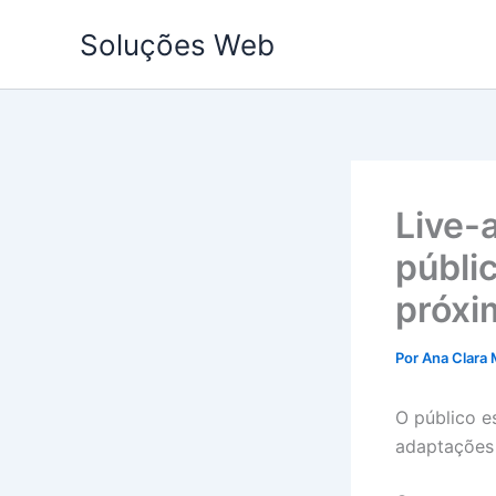
Ir
Soluções Web
para
o
conteúdo
Live-
públi
próxi
Por
Ana Clara 
O público e
adaptações