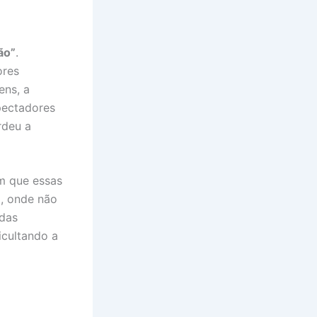
ão”
.
ores
ens, a
spectadores
rdeu a
am que essas
”
, onde não
 das
icultando a