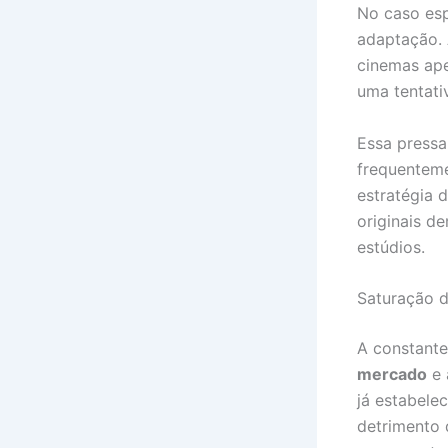
No caso es
adaptação. 
cinemas ape
uma tentati
Essa pressa
frequenteme
estratégia 
originais d
estúdios.
Saturação d
A constante
mercado
e 
já estabele
detrimento 