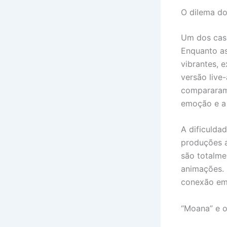
O dilema do
Um dos caso
Enquanto as
vibrantes, 
versão live
compararam
emoção e a
A dificulda
produções 
são totalme
animações. 
conexão emo
“Moana” e o