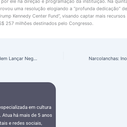
por ele na direção e programação da instituição. Na quinta
rovou uma resolução elogiando a “profunda dedicação” d
Trump Kennedy Center Fund”, visando captar mais recursos 
$ 257 milhões destinados pelo Congresso.
Lula e Japão Podem Lançar Negociação de Acordo Mercosul-Japão na Cúpula do G7 na França
 especializada em cultura
s. Atua há mais de 5 anos
ais e redes sociais,