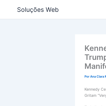
Ir
Soluções Web
para
o
conteúdo
Kenn
Trump
Manif
Por
Ana Clara 
Kennedy Ce
Gritam “Ver