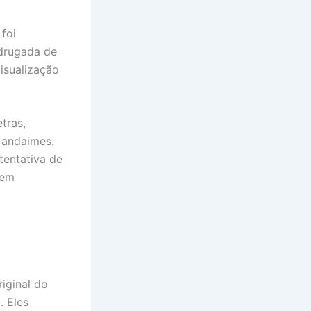
foi
adrugada de
visualização
tras,
 andaimes.
tentativa de
dem
iginal do
. Eles