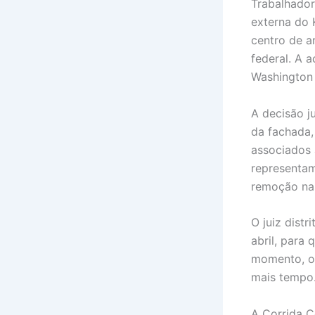
Trabalhador
externa do 
centro de a
federal. A 
Washington 
A decisão j
da fachada,
associados 
representam
remoção nas
O juiz dist
abril, para
momento, o 
mais tempo
A Corrida 