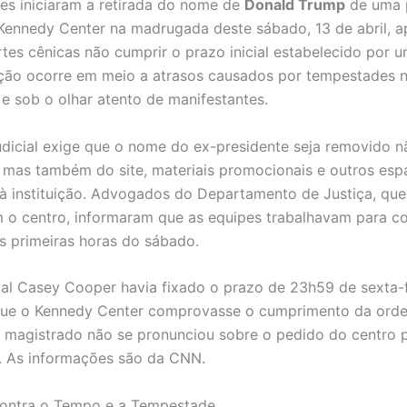
es iniciaram a retirada do nome de
Donald Trump
de uma 
Kennedy Center na madrugada deste sábado, 13 de abril, a
rtes cênicas não cumprir o prazo inicial estabelecido por u
ação ocorre em meio a atrasos causados por tempestades n
e sob o olhar atento de manifestantes.
udicial exige que o nome do ex-presidente seja removido 
 mas também do site, materiais promocionais e outros esp
à instituição. Advogados do Departamento de Justiça, que
 o centro, informaram que as equipes trabalhavam para co
 primeiras horas do sábado.
rital Casey Cooper havia fixado o prazo de 23h59 de sexta-f
 que o Kennedy Center comprovasse o cumprimento da orde
magistrado não se pronunciou sobre o pedido do centro p
. As informações são da CNN.
Contra o Tempo e a Tempestade