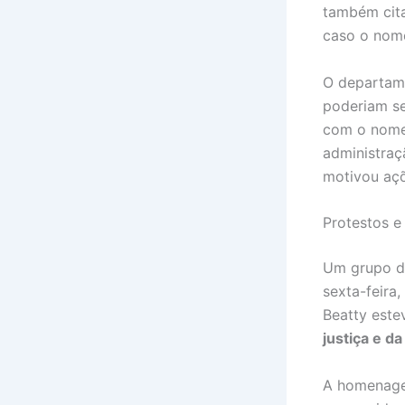
também cita
caso o nome
O departam
poderiam se
com o nome
administraç
motivou açõe
Protestos e
Um grupo d
sexta-feira
Beatty este
justiça e da 
A homenage