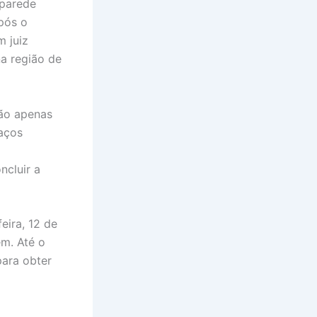
parede
pós o
m juiz
a região de
não apenas
aços
ncluir a
eira, 12 de
m. Até o
ara obter