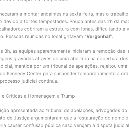
eçaram a montar andaimes na sexta-feira, mas o trabalho 
o devido a fortes tempestades. Pouco antes das 2h da m
balhadores cobriram a estrutura com lonas, dificultando a 
o. Pessoas reunidas no local gritavam
“Vergonha!”
.
as 3h, as equipes aparentemente iniciaram a remoção das le
gens gravadas através de uma abertura na cobertura dos
dicial, mantida por um tribunal de apelações, rejeitou uma 
 do Kennedy Center para suspender temporariamente a or
processo judicial continua.
 e Críticas à Homenagem a Trump
ção apresentada ao tribunal de apelações, advogados do
o de Justiça argumentaram que a restauração do nome or
ria causar confusão pública caso vençam a disputa judicial