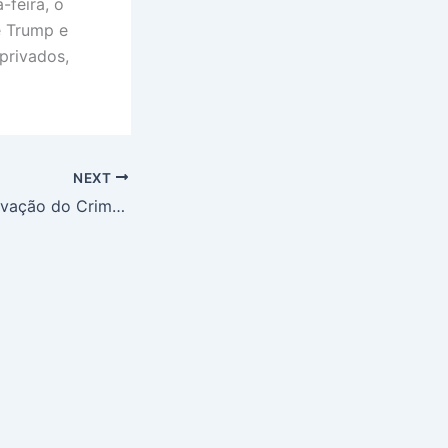
-feira, o
e Trump e
privados,
NEXT
Narcolanchas: Inovação do Crime Organizado Acelera Tráfico Internacional de Drogas para Europa