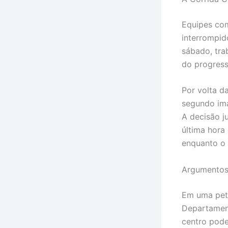
Equipes com
interrompid
sábado, tra
do progress
Por volta d
segundo ima
A decisão ju
última hora
enquanto o 
Argumentos
Em uma peti
Departament
centro pode