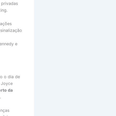
 privadas
ing.
ações
sinalização
Kennedy e
o o dia de
 Joyce
rto da
.
anças