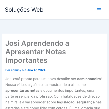
Ir
Soluções Web
para
o
conteúdo
Josi Aprendendo a
Apresentar Notas
Importantes
Por
admin
/
outubro 17, 2024
Josi está pronta para um novo desafio: ser
caminhoneira
!
Nesse vídeo, alguém está mostrando a ela como
apresentar as notas
e documentos importantes, uma
parte essencial da profissão. Com habilidades de direção
na mira, ela vai aprender sobre
legislação
,
segurança
nas
estradas e até como lidar com cargas. É uma jornada que