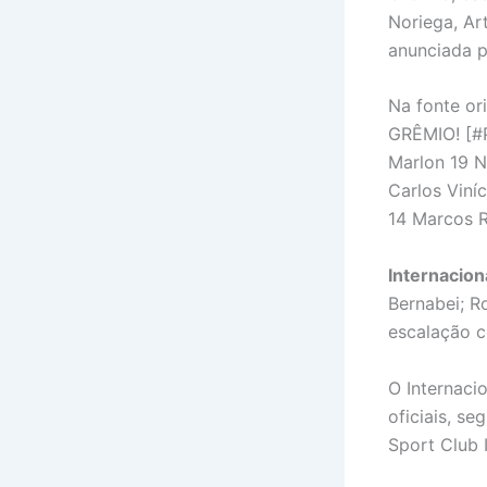
Noriega, Ar
anunciada p
Na fonte or
GRÊMIO! [#
Marlon 19 N
Carlos Viní
14 Marcos R
Internacion
Bernabei; Ro
escalação c
O Internaci
oficiais, s
Sport Club I