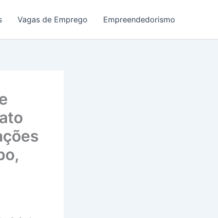
s
Vagas de Emprego
Empreendedorismo
 e
nato
ações
bo,