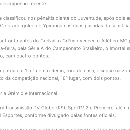
 desempenho recente
se classificou nos pênaltis diante do Juventude, após dois 
Colorado goleou o Ypiranga nas duas partidas da semifinal
onfronto antes do GreNal, o Grêmio venceu o Atlético-MG p
a-feira, pela Série A do Campeonato Brasileiro, o Imortal s
o, com quatro pontos.
empatou em 1 a 1 com o Remo, fora de casa, e segue na zo
o da competição nacional, 18º lugar, com dois pontos.
r a Grêmio e Internacional
erá transmissão TV Globo (RS), SporTV 2 e Premiere, além
 Esportes, conforme divulgado pelas fontes oficiais.