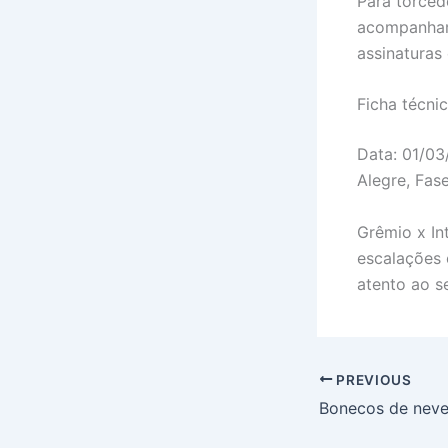
Para torced
acompanhame
assinaturas 
Ficha técni
Data: 01/03
Alegre, Fase:
Grêmio x In
escalações 
atento ao se
PREVIOUS