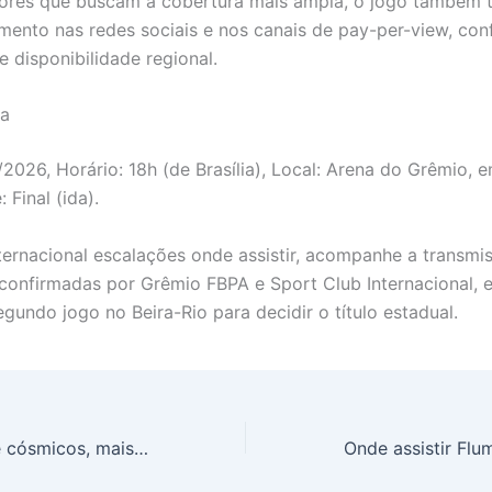
ores que buscam a cobertura mais ampla, o jogo também 
nto nas redes sociais e nos canais de pay-per-view, conf
e disponibilidade regional.
ca
/2026, Horário: 18h (de Brasília), Local: Arena do Grêmio, 
 Final (ida).
ternacional escalações onde assistir, acompanhe a transmi
confirmadas por Grêmio FBPA e Sport Club Internacional, e
gundo jogo no Beira-Rio para decidir o título estadual.
Bonecos de neve cósmicos, mais comuns no Sistema Solar: por que corpos bilobados como Arrokoth surgiram por fusão lenta e revelam pistas de 4,5 bilhões de anos