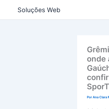
Ir
Soluções Web
para
o
conteúdo
Grêmi
onde 
Gaúch
confi
SporT
Por
Ana Clara 