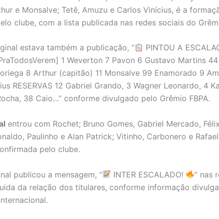
thur e Monsalve; Tetê, Amuzu e Carlos Vinícius, é a formaçã
elo clube, com a lista publicada nas redes sociais do Grêm
iginal estava também a publicação, “
PINTOU A ESCALA
PraTodosVerem] 1 Weverton 7 Pavon 6 Gustavo Martins 44
oriega 8 Arthur (capitão) 11 Monsalve 99 Enamorado 9 A
cius RESERVAS 12 Gabriel Grando, 3 Wagner Leonardo, 4 
ocha, 38 Caio…” conforme divulgado pelo Grêmio FBPA.
al
entrou com Rochet; Bruno Gomes, Gabriel Mercado, Félix
naldo, Paulinho e Alan Patrick; Vitinho, Carbonero e Rafael
onfirmada pelo clube.
onal publicou a mensagem, “
INTER ESCALADO!
” nas 
eguida da relação dos titulares, conforme informação divulg
nternacional.