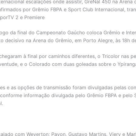
ternacional escalações onde assistir, GreNal 450 na Arena 
onfirmados por Grêmio FBPA e Sport Club Internacional, tra
porTV 2 e Premiere
jogo da final do Campeonato Gaúcho coloca Grêmio e Inter
o decisivo na Arena do Grêmio, em Porto Alegre, às 18h de 
chegaram à final por caminhos diferentes, o Tricolor nas p
ventude, e o Colorado com duas goleadas sobre o Ypirang
es e as opções de transmissão foram divulgadas pelas cont
 conforme informação divulgada pelo Grêmio FBPA e pelo 
l.
calado com Weverton; Pavon, Gustavo Martins, Viery e Mar