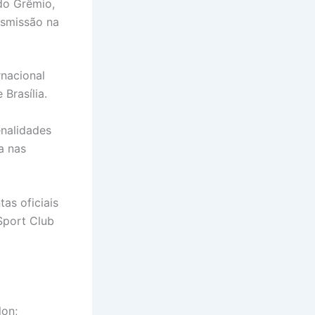
do Grêmio,
nsmissão na
nacional
Brasília.
enalidades
a nas
as oficiais
Sport Club
lon;