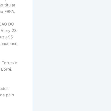
o titular
io FBPA.
ÇÃO DO
 Viery 23
muzu 95
Kannemann,
 Torres e
 Borré,
redes
ada pelo