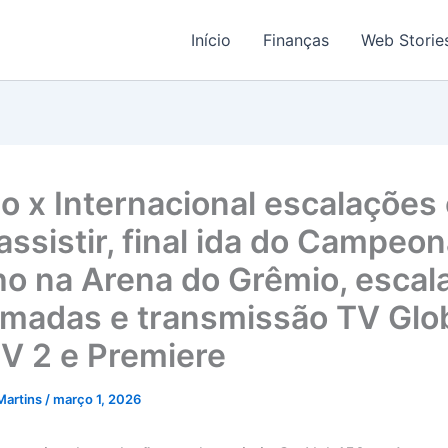
Início
Finanças
Web Storie
o x Internacional escalações
assistir, final ida do Campeo
o na Arena do Grêmio, escal
rmadas e transmissão TV Glo
V 2 e Premiere
Martins
/
março 1, 2026