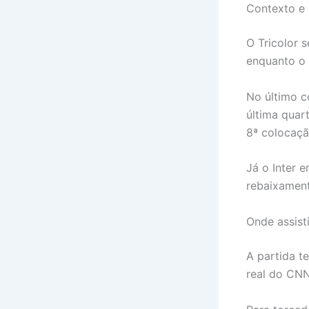
Contexto e
O Tricolor 
enquanto o 
No último c
última quart
8ª colocaçã
Já o Inter 
rebaixament
Onde assisti
A partida t
real do CNN