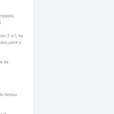
empates,
.
or 2 a 1, na
ubiu para a
na de
 do tempo