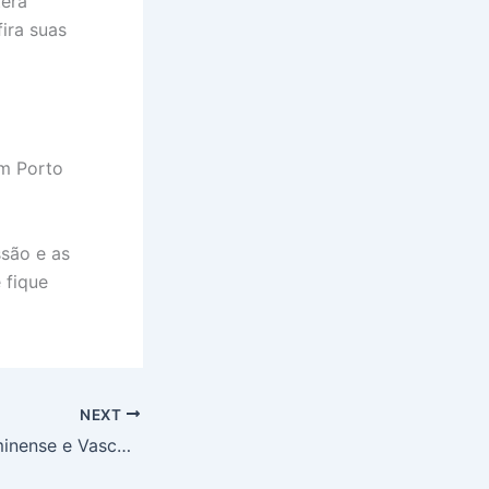
terá
ira suas
em Porto
ssão e as
 fique
NEXT
Onde assistir Fluminense e Vasco, semifinal do Campeonato Carioca no Maracanã em 01/03/2026 às 18h, veja TV Globo, SporTV, Premiere e GeTV e entenda quem avança