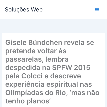
Ir
Soluções Web
para
o
conteúdo
Gisele Bündchen revela se
pretende voltar às
passarelas, lembra
despedida na SPFW 2015
pela Colcci e descreve
experiência espiritual nas
Olimpíadas do Rio, ‘mas não
tenho planos’