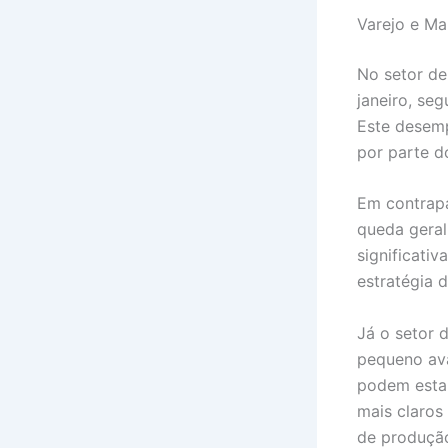
Varejo e Ma
No setor de
janeiro, se
Este desemp
por parte d
Em contrapa
queda geral
significati
estratégia 
Já o setor
pequeno ava
podem estar
mais claros
de produção