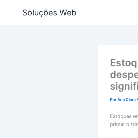
Ir
Soluções Web
para
o
conteúdo
Estoq
despe
signi
Por
Ana Clara 
Estoques em
primeiro tri