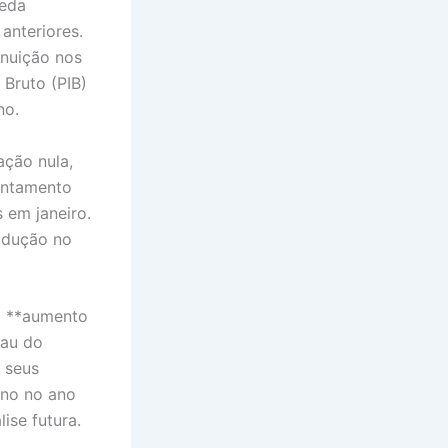
ueda
anteriores.
inuição nos
Bruto (PIB)
no.
ção nula,
antamento
 em janeiro.
odução no
m **aumento
eau do
 seus
rno no ano
ise futura.