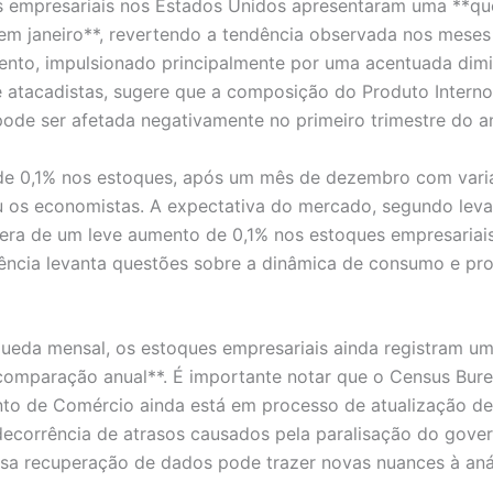
s empresariais nos Estados Unidos apresentaram uma **q
em janeiro**, revertendo a tendência observada nos meses 
nto, impulsionado principalmente por uma acentuada dim
 atacadistas, sugere que a composição do Produto Interno 
ode ser afetada negativamente no primeiro trimestre do a
de 0,1% nos estoques, após um mês de dezembro com varia
 os economistas. A expectativa do mercado, segundo lev
 era de um leve aumento de 0,1% nos estoques empresariais
ência levanta questões sobre a dinâmica de consumo e pr
ueda mensal, os estoques empresariais ainda registram u
comparação anual**. É importante notar que o Census Bur
o de Comércio ainda está em processo de atualização de
ecorrência de atrasos causados pela paralisação do gove
sa recuperação de dados pode trazer novas nuances à anál