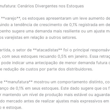
nufatura: Cenários Divergentes nos Estoques
 **varejo**, os estoques apresentaram um leve aumento d
guindo a tendência de crescimento de 0,1% registrada em d
enho sugere uma demanda mais resiliente ou um ajuste ma
os varejistas em relação a outros setores.
rtida, o setor de **atacadistas** foi o principal responsáv
, com seus estoques recuando 0,5% em janeiro. Essa retra
va pode indicar uma antecipação de menor demanda futura
de redução de custos por parte dos distribuidores.
 de **manufatura** mostrou um comportamento distinto, c
nço de 0,1% em seus estoques. Este dado sugere que os f
 mantendo um nível de produção mais estável ou aguarda
 do mercado antes de realizar ajustes mais expressivos em 
 e estoque.