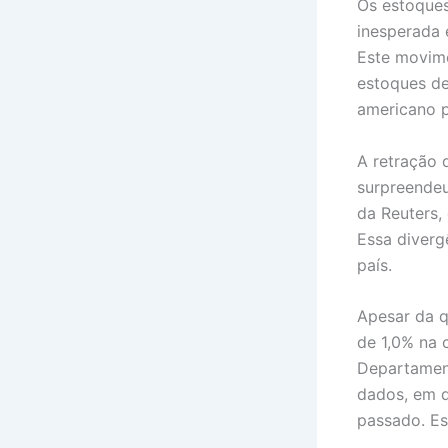
Os estoque
inesperada 
Este movime
estoques de
americano p
A retração 
surpreendeu
da Reuters,
Essa diverg
país.
Apesar da q
de 1,0% na 
Departament
dados, em d
passado. Es