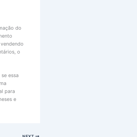
rmação do
imento
o vendendo
tários, o
 se essa
uma
al para
meses e
NEXT