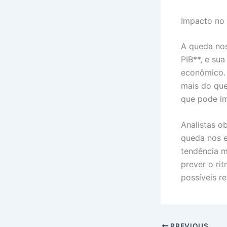
Impacto no
A queda nos
PIB**, e sua
econômico.
mais do que
que pode im
Analistas o
queda nos e
tendência m
prever o ri
possíveis r
PREVIOUS