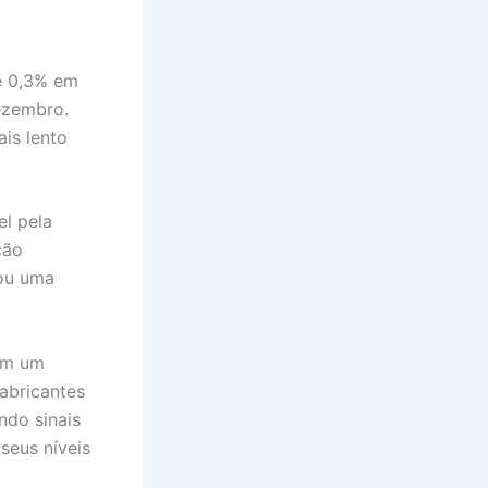
e 0,3% em
ezembro.
is lento
el pela
ção
 ou uma
om um
abricantes
ndo sinais
seus níveis