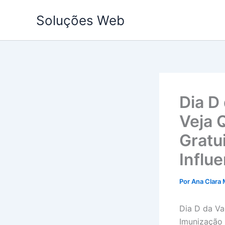
Ir
Soluções Web
para
o
conteúdo
Dia D
Veja 
Gratu
Influ
Por
Ana Clara 
Dia D da Va
Imunização 