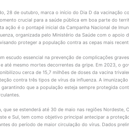
o, 28 de outubro, marca o início do Dia D da vacinação co
omento crucial para a saúde pública em boa parte do terri
sta ação é o pontapé inicial da Campanha Nacional de Imu
fluenza, organizada pelo Ministério da Saúde com o apoio 
 visando proteger a população contra as cepas mais recent
um escudo essencial na prevenção de complicações graves
 e até mesmo mortes decorrentes da gripe. Em 2023, o go
onibilizou cerca de 15,7 milhões de doses da vacina trivale
teção contra três tipos de vírus da influenza. A imunizaçã
 garantindo que a população esteja sempre protegida cont
rculantes.
 que se estenderá até 30 de maio nas regiões Nordeste, 
ste e Sul, tem como objetivo principal antecipar a proteçã
ntes do período de maior circulação do vírus. Dados preli