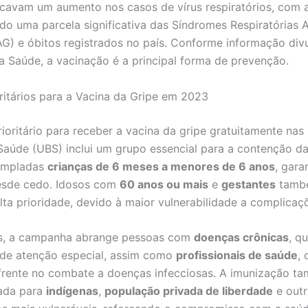
icavam um aumento nos casos de vírus respiratórios, com a
do uma parcela significativa das Síndromes Respiratórias
G) e óbitos registrados no país. Conforme informação div
da Saúde, a vacinação é a principal forma de prevenção.
ritários para a Vacina da Gripe em 2023
rioritário para receber a vacina da gripe gratuitamente na
Saúde (UBS) inclui um grupo essencial para a contenção d
empladas
crianças de 6 meses a menores de 6 anos
, gara
esde cedo. Idosos com
60 anos ou mais
e
gestantes
tamb
lta prioridade, devido à maior vulnerabilidade a complicaç
s, a campanha abrange pessoas com
doenças crônicas
, q
de atenção especial, assim como
profissionais de saúde
,
 frente no combate a doenças infecciosas. A imunização t
zada para
indígenas
,
população privada de liberdade
e outr