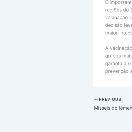
É important
regiões do 
vacinação c
decisão lev
maior inten
A vacinação
grupos mais
garanta a s
prevenção s
PREVIOUS