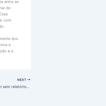
ia entre as
nal de
 Essa
lar com
ão.
lmente dos
xima e
ação e a
NEXT
CPMI do INSS: Fim sem relatório final aprovado após 7 meses de embates e rejeição de parecer com mais de 200 indiciamentos