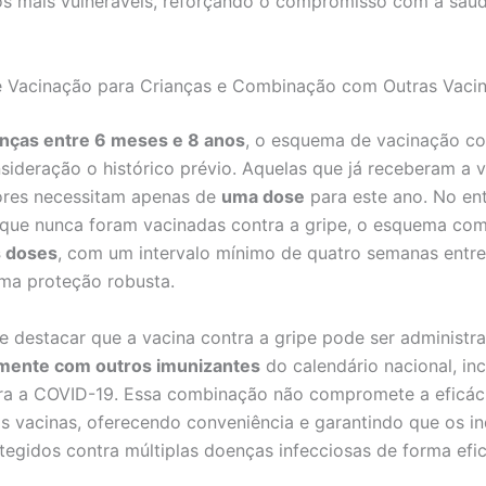
s mais vulneráveis, reforçando o compromisso com a saúd
 Vacinação para Crianças e Combinação com Outras Vaci
anças entre 6 meses e 8 anos
, o esquema de vacinação co
sideração o histórico prévio. Aquelas que já receberam a 
ores necessitam apenas de
uma dose
para este ano. No ent
 que nunca foram vacinadas contra a gripe, o esquema co
 doses
, com um intervalo mínimo de quatro semanas entre 
ma proteção robusta.
e destacar que a vacina contra a gripe pode ser administr
mente com outros imunizantes
do calendário nacional, inc
ra a COVID-19. Essa combinação não compromete a eficác
 vacinas, oferecendo conveniência e garantindo que os in
tegidos contra múltiplas doenças infecciosas de forma efic