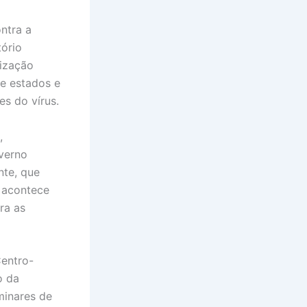
ntra a
tório
nização
de estados e
es do vírus.
,
verno
nte, que
o acontece
ra as
Centro-
o da
minares de