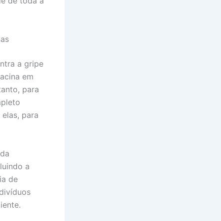
e de toda a
nas
ntra a gripe
vacina em
anto, para
mpleto
elas, para
ada
luindo a
ia de
divíduos
iente.