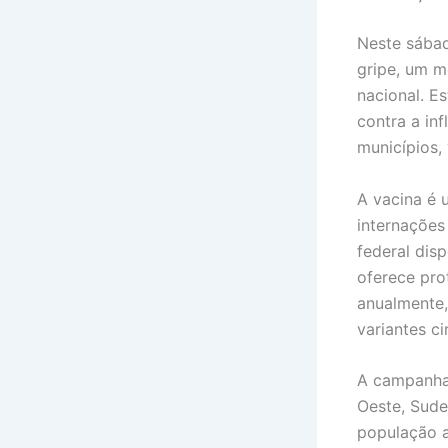
Neste sábad
gripe, um m
nacional. E
contra a in
municípios,
A vacina é 
internações
federal disp
oferece pro
anualmente,
variantes ci
A campanha,
Oeste, Sude
população a