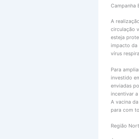
Campanha E
A realizaçã
circulação 
esteja prot
impacto da 
vírus respir
Para amplia
investido e
enviadas po
incentivar 
A vacina da
para com t
Região Nor