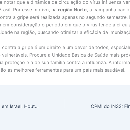
e notar que a dinâmica de circulação do vírus influenza var
Brasil. Por esse motivo, na
região Norte
, a campanha nacio
ontra a gripe será realizada apenas no segundo semestre.
a em consideração o período em que o vírus tende a circu
sidade na região, buscando otimizar a eficácia da imunizaç
 contra a gripe é um direito e um dever de todos, especia
 vulneráveis. Procure a Unidade Básica de Saúde mais pró
ua proteção e a de sua família contra a influenza. A inform
ão as melhores ferramentas para um país mais saudável.
Mísseis do Iêmen em Israel: Houthis Ameaçam Entrar na Guerra e Aumentam Tensão Regional