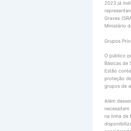
2023 já ind
representan
Graves (SRA
Ministério 
Grupos Prio
O público p
Básicas de 
Estão cont
proteção d
grupos de a
Além desse
necessitam 
na linha de
disponibili