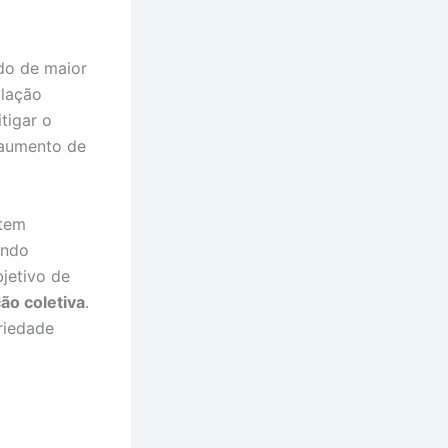
do de maior
ulação
tigar o
 aumento de
 tem
endo
jetivo de
ão coletiva
.
riedade