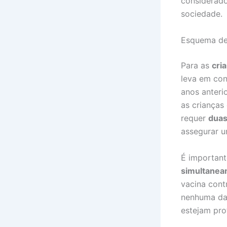
considerado
sociedade.
Esquema de
Para as
cri
leva em con
anos anteri
as crianças
requer
duas
assegurar u
É important
simultanea
vacina cont
nenhuma das
estejam pro