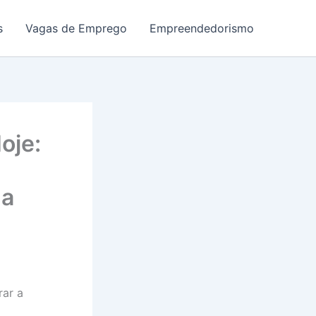
s
Vagas de Emprego
Empreendedorismo
oje:
 a
rar a