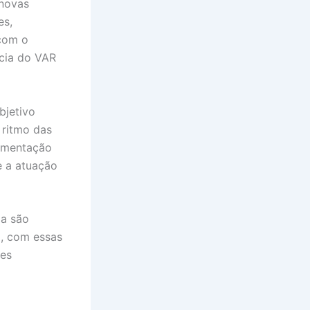
 novas
es,
 com o
ácia do VAR
bjetivo
 ritmo das
lementação
e a atuação
a são
, com essas
ões