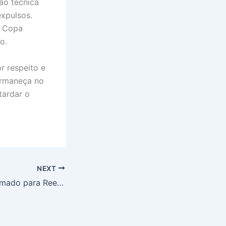
ão técnica
xpulsos.
a Copa
o.
r respeito e
ermaneça no
tardar o
NEXT
Netanyahu Confirmado para Reeleição em Israel, Partido Ignora Dúvidas de Trump sobre Futuro Político