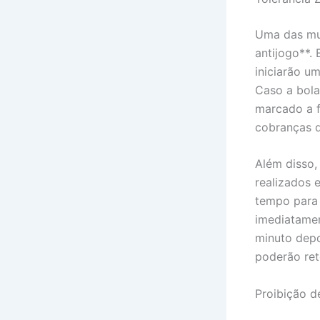
Uma das mud
antijogo**.
iniciarão u
Caso a bola
marcado a f
cobranças de
Além disso,
realizados 
tempo para 
imediatamen
minuto depo
poderão ret
Proibição d