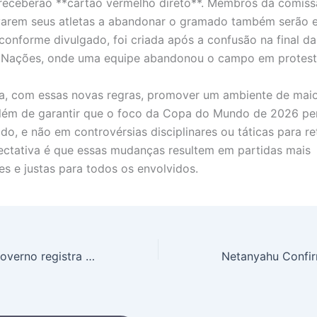
receberão **cartão vermelho direto**. Membros da comiss
varem seus atletas a abandonar o gramado também serão e
 conforme divulgado, foi criada após a confusão na final d
e Nações, onde uma equipe abandonou o campo em protest
a, com essas novas regras, promover um ambiente de maio
 além de garantir que o foco da Copa do Mundo de 2026 p
do, e não em controvérsias disciplinares ou táticas para re
ectativa é que essas mudanças resultem em partidas mais
s e justas para todos os envolvidos.
Pix é do Brasil: Governo registra marca e rebate críticas dos EUA sobre sistema de pagamentos