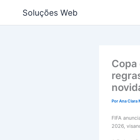
Ir
Soluções Web
para
o
conteúdo
Copa 
regra
novid
Por
Ana Clara 
FIFA anunci
2026, visan