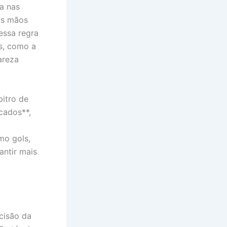
a nas
as mãos
essa regra
s, como a
areza
itro de
cados**,
mo gols,
antir mais
cisão da