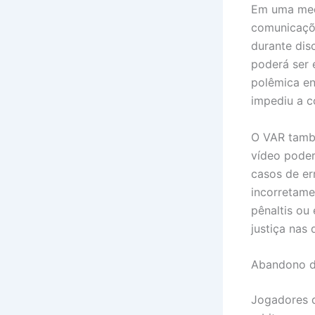
Em uma medi
comunicaçõe
durante dis
poderá ser 
polêmica ent
impediu a 
O VAR també
vídeo poder
casos de er
incorretame
pênaltis ou 
justiça nas 
Abandono d
Jogadores 