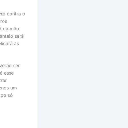
ero contra o
tros
do a mão.
anteio será
licará às
verão ser
á esse
trar
menos um
mpo só