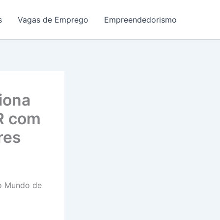
s
Vagas de Emprego
Empreendedorismo
iona
AR com
res
do Mundo de