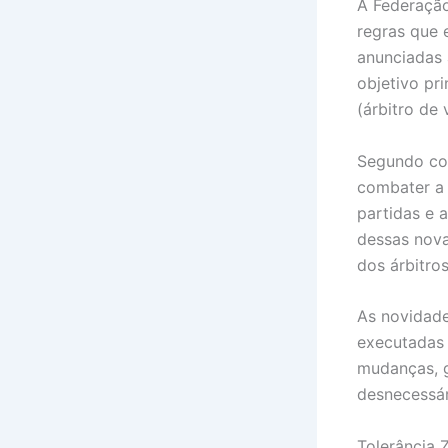
A Federação
regras que 
anunciadas 
objetivo pr
(árbitro de 
Segundo com
combater a 
partidas e 
dessas nova
dos árbitros
As novidad
executadas
mudanças, g
desnecessár
Tolerância 