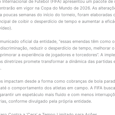
 Internacional de Futebol (FIFA) apresentou um pacote de
entrarão em vigor na Copa do Mundo de 2026. As alteraçõ
a poucas semanas do início do torneio, foram elaboradas
incipal de coibir o desperdício de tempo e aumentar a efic
vídeo).
unicado oficial da entidade, “essas emendas têm como o
discriminação, reduzir o desperdício de tempo, melhorar o
aprimorar a experiência de jogadores e torcedores”. A imp
s diretrizes promete transformar a dinâmica das partidas 
.
es impactam desde a forma como cobranças de bola parad
 até o comportamento dos atletas em campo. A FIFA busca
arantir um espetáculo mais fluido e com menos interrupç
ias, conforme divulgado pela própria entidade.
Zero Contra a ‘Cera’ e Tempo Limitado para Ações