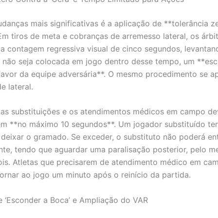
anças mais significativas é a aplicação de **tolerância z
 Em tiros de meta e cobranças de arremesso lateral, os árbi
ma contagem regressiva visual de cinco segundos, levantan
 não seja colocada em jogo dentro desse tempo, um **esc
avor da equipe adversária**. O mesmo procedimento se ap
 lateral.
 as substituições e os atendimentos médicos em campo de
em **no máximo 10 segundos**. Um jogador substituído ter
deixar o gramado. Se exceder, o substituto não poderá en
te, tendo que aguardar uma paralisação posterior, pelo 
is. Atletas que precisarem de atendimento médico em ca
ornar ao jogo um minuto após o reinício da partida.
e ‘Esconder a Boca’ e Ampliação do VAR