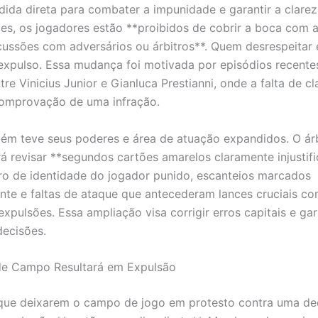
da direta para combater a impunidade e garantir a clarez
s, os jogadores estão **proibidos de cobrir a boca com 
cussões com adversários ou árbitros**. Quem desrespeitar 
expulso. Essa mudança foi motivada por episódios recente
re Vinicius Junior e Gianluca Prestianni, onde a falta de cl
comprovação de uma infração.
m teve seus poderes e área de atuação expandidos. O árb
á revisar **segundos cartões amarelos claramente injustifi
ro de identidade do jogador punido, escanteios marcados
nte e faltas de ataque que antecederam lances cruciais co
expulsões. Essa ampliação visa corrigir erros capitais e gar
decisões.
e Campo Resultará em Expulsão
que deixarem o campo de jogo em protesto contra uma de