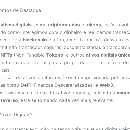
Pontos de Destaque
s
ativos digitais
, como
criptomoedas
e
tokens
, estão revo
do como interagimos com o dinheiro e realizamos transaç
tecnologia
blockchain
é a força motriz por trás dessa tran
rmitindo transações seguras, descentralizadas e transparen
s
NFTs
(Non-Fungible
Tokens
) e outros
ativos digitais únic
rindo novas fronteiras para a propriedade e o comércio de
itais.
adoção de ativos digitais está sendo impulsionada pela in
eas como
DeFi
(Finanças Descentralizadas) e
Web3
.
ecossistema em torno dos ativos digitais, incluindo a
mine
taverso
, está se tornando cada vez mais relevante.
tivos Digitais?
 constante evolução da tecnologia, os ativos digitais tê