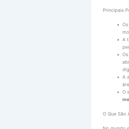
Principais 
O
mo
A 
pe
O
ab
dig
A 
ár
O 
me
O Que São A
No mundo em