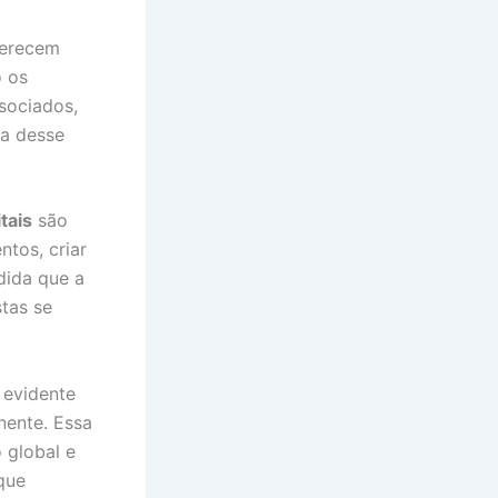
ferecem
o os
sociados,
a desse
itais
são
tos, criar
dida que a
stas se
 evidente
ente. Essa
 global e
que