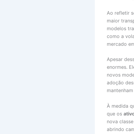
Ao refletir
maior trans
modelos tr
como a vol
mercado em
Apesar dess
enormes. El
novos model
adoção dess
mantenham i
À medida qu
que os
ativ
nova classe
abrindo cam