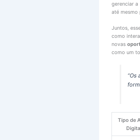
gerenciar a
até mesmo p
Juntos, ess
como intera
novas
opor
como um to
“Os 
form
Tipo de A
Digita