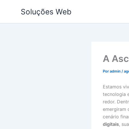
Ir
Soluções Web
para
o
conteúdo
A Asc
Por
admin
/
ag
Estamos viv
tecnologia
redor. Dent
emergiram c
cenário fin
digitais
, su