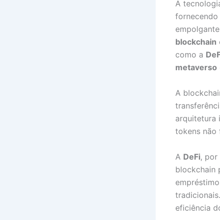
A tecnolog
fornecendo 
empolgante
blockchain
como a
DeF
metaverso
A blockchai
transferênc
arquitetura
tokens não f
A
DeFi
, por
blockchain 
empréstimos
tradicionai
eficiência d