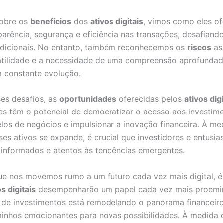
 sobre os
benefícios
dos
ativos digitais
, vimos como eles o
parência, segurança e eficiência nas transações, desafiand
adicionais. No entanto, também reconhecemos os
riscos
as
atilidade e a necessidade de uma compreensão aprofundad
 constante evolução.
es desafios, as
oportunidades
oferecidas pelos
ativos dig
es têm o potencial de democratizar o acesso aos investimen
os de negócios e impulsionar a inovação financeira. À me
es ativos se expande, é crucial que investidores e entusia
nformados e atentos às tendências emergentes.
e nos movemos rumo a um futuro cada vez mais digital, é
os digitais
desempenharão um papel cada vez mais proemin
 de investimentos está remodelando o panorama financeiro
inhos emocionantes para novas possibilidades. À medida 