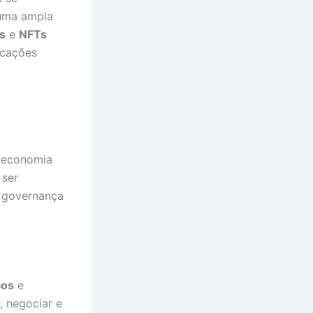
 uma ampla
s
e
NFTs
icações
a economia
 ser
, governança
cos
e
, negociar e