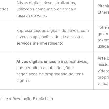
Ativos digitais descentralizados,
Bitcoi
edas
utilizados como meio de troca e
Ether
reserva de valor.
Token
Representações digitais de ativos, com
gover
diversas aplicações, desde acesso a
token
serviços até investimento.
utilid
Arte d
Ativos digitais únicos
e insubstituíveis,
músic
que permitem a autenticação e
vídeos
negociação de propriedade de itens
propr
digitais.
virtua
tais e a Revolução Blockchain