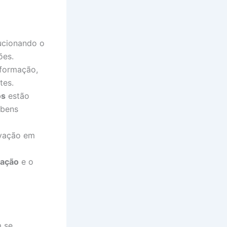
lucionando o
ões.
sformação,
tes.
os
estão
 bens
ovação em
ração
e o
m se