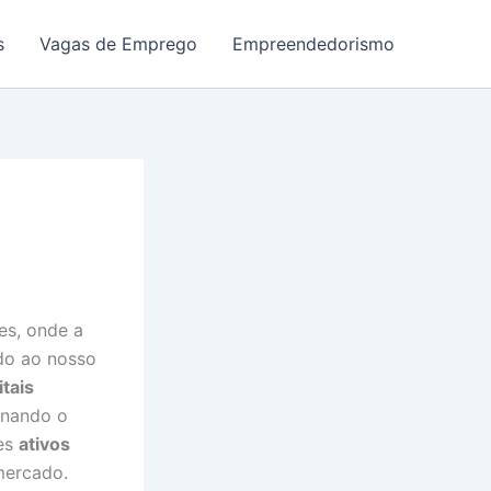
s
Vagas de Emprego
Empreendedorismo
es, onde a
do ao nosso
itais
onando o
ses
ativos
 mercado.