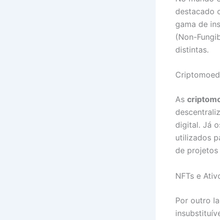
destacado 
gama de ins
(Non-Fungib
distintas.
Criptomoed
As
criptom
descentrali
digital. Já
utilizados 
de projetos
NFTs e Ativ
Por outro l
insubstituí