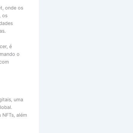
t, onde os
, os
idades
as.
cer, é
ormando o
 com
gitais, uma
lobal.
s NFTs, além