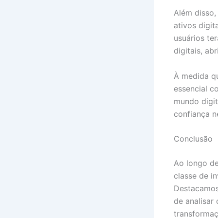
Além disso,
ativos digi
usuários te
digitais, ab
À medida qu
essencial c
mundo digit
confiança n
Conclusão
Ao longo de
classe de i
Destacamos 
de analisar
transformaç