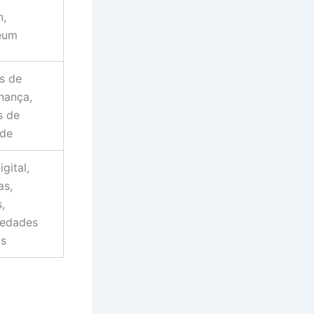
n,
eum
s de
nança,
s de
ade
igital,
as,
,
iedades
is