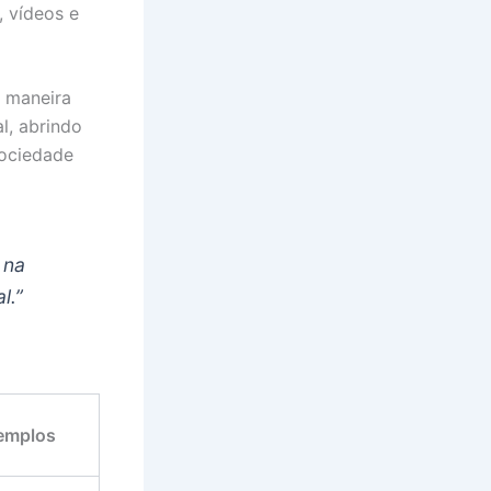
, vídeos e
a maneira
l, abrindo
sociedade
 na
l.”
emplos