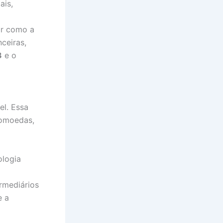
ais,
or como a
ceiras,
3
e o
el. Essa
tomoedas,
ologia
rmediários
e a